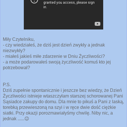
Miły Czytelniku,
- czy wiedziałeś, że dziś jest dzień zwykły a jednak
niezwykły?
- miałeś jakieś miłe zdarzenie w Dniu Życzliwości?
- a może podarowałeś swoją życzliwość komuś kto jej
potrzebował?
P.S.
Dziś zupełnie spontanicznie i jeszcze bez wiedzy, że Dzień
Życzliwości istnieje wtaszczyłam starszej schorowanej Pani
Sąsiadce zakupy do domu. Dla mnie to pikuś a Pani z laską,
torebką przewieszoną na szyi i w ręce dwie dość ciężkie
siatki. Przy okazji porozmawiałyśmy chwilę. Niby nic, a
jednak ......😉