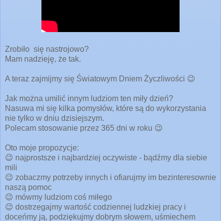
Zrobiło się nastrojowo?
Mam nadzieję, że tak.
A teraz zajmijmy się Światowym Dniem Życzliwości 😉
Jak można umilić innym ludziom ten miły dzień?
Nasuwa mi się kilka pomysłów, które są do wykorzystania
nie tylko w dniu dzisiejszym.
Polecam stosowanie przez 365 dni w roku 😉
Oto moje propozycje:
😉 najprostsze i najbardziej oczywiste - bądźmy dla siebie
mili
😉 zobaczmy potrzeby innych i ofiarujmy im bezinteresownie
naszą pomoc
😉 mówmy ludziom coś miłego
😉 dostrzegajmy wartość codziennej ludzkiej pracy i
doceńmy ją, podziękujmy dobrym słowem, uśmiechem