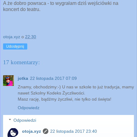
A że dobro powraca - to wygrałam dziś wejściówki na
koncert do teatru.
otoja.xyz
o
22:30
Udostępnij
17 komentarzy:
jotka
22 listopada 2017 07:09
Znamy, obchodzimy:-) U nas w szkole to już tradycja, mamy
nawet Szkolny Kodeks Życzliwości.
Masz rację, bądźmy życzliwi, nie tylko od święta!
Odpowiedz
Odpowiedzi
otoja.xyz
22 listopada 2017 23:40