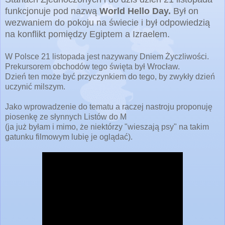
funkcjonuje pod nazwą
World Hello Day.
Był on
wezwaniem do
pokoju na świecie i był odpowiedzią
na konflikt pomiędzy Egiptem a Izraelem.
W Polsce 21 listopada jest nazywany Dniem Życzliwości.
Prekursorem obchodów tego święta był Wrocław.
Dzień ten może być przyczynkiem do tego, by zwykły dzień
uczynić milszym.
Jako wprowadzenie do tematu a raczej nastroju proponuję
piosenkę ze słynnych Listów do M
(ja już byłam i mimo, że niektórzy "wieszają psy" na takim
gatunku filmowym lubię je oglądać).