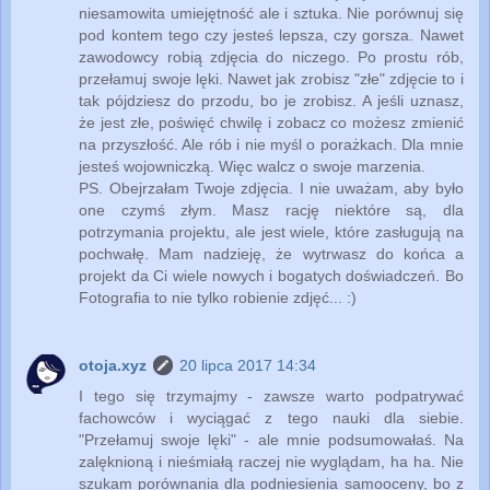
niesamowita umiejętność ale i sztuka. Nie porównuj się
pod kontem tego czy jesteś lepsza, czy gorsza. Nawet
zawodowcy robią zdjęcia do niczego. Po prostu rób,
przełamuj swoje lęki. Nawet jak zrobisz "złe" zdjęcie to i
tak pójdziesz do przodu, bo je zrobisz. A jeśli uznasz,
że jest złe, poświęć chwilę i zobacz co możesz zmienić
na przyszłość. Ale rób i nie myśl o porażkach. Dla mnie
jesteś wojowniczką. Więc walcz o swoje marzenia.
PS. Obejrzałam Twoje zdjęcia. I nie uważam, aby było
one czymś złym. Masz rację niektóre są, dla
potrzymania projektu, ale jest wiele, które zasługują na
pochwałę. Mam nadzieję, że wytrwasz do końca a
projekt da Ci wiele nowych i bogatych doświadczeń. Bo
Fotografia to nie tylko robienie zdjęć... :)
otoja.xyz
20 lipca 2017 14:34
I tego się trzymajmy - zawsze warto podpatrywać
fachowców i wyciągać z tego nauki dla siebie.
"Przełamuj swoje lęki" - ale mnie podsumowałaś. Na
zalęknioną i nieśmiałą raczej nie wyglądam, ha ha. Nie
szukam porównania dla podniesienia samooceny, bo z