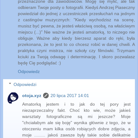
przeznaczone dla zawodowców. Mogę się mylić, ale tak
odbieram Twoje posty o fotografii. Kiedyś Andrzej Piaseczny
powiedział do jednej z uczestniczek przesłuchań na jednym
z castingów muzycznych: "Kiedy wychodzisz na scenę,
musisz być pewna, że jesteś właściwą osobą, na właściwym
miejscu (...)" Nie ważne że jesteś amatorką, to niczego nie
obliguje. Ważne aby kiedy bierzesz aparat do ręki, była
przekonana, że to jest to co chcesz robić w danej chwili. A
praktyka czyni mistrza, nie szkoły czy filmówki. Trzymam
kciuki za Twoją odwagę i determinację. I skoro pozwalasz
będę Cię podglądać :)
Odpowiedz
Odpowiedzi
otoja.xyz
20 lipca 2017 14:01
Amatorką jestem i to jak do tej pory jest
niezaprzeczalny fakt. Choć kto wie, może jakieś
warsztaty fotograficzne są mi jeszcze? Moje
"chciałabym ale się boję" wynika głównie z tego, że w
otoczeniu mam kilka osób robiących dobre zdjęcia, a
moje ......... jakoś zawsze były takie sobie delikatnie