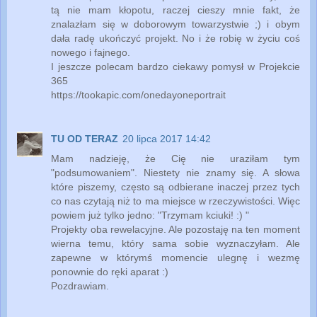
tą nie mam kłopotu, raczej cieszy mnie fakt, że
znalazłam się w doborowym towarzystwie ;) i obym
dała radę ukończyć projekt. No i że robię w życiu coś
nowego i fajnego.
I jeszcze polecam bardzo ciekawy pomysł w Projekcie
365
https://tookapic.com/onedayoneportrait
TU OD TERAZ
20 lipca 2017 14:42
Mam nadzieję, że Cię nie uraziłam tym
"podsumowaniem". Niestety nie znamy się. A słowa
które piszemy, często są odbierane inaczej przez tych
co nas czytają niż to ma miejsce w rzeczywistości. Więc
powiem już tylko jedno: "Trzymam kciuki! :) "
Projekty oba rewelacyjne. Ale pozostaję na ten moment
wierna temu, który sama sobie wyznaczyłam. Ale
zapewne w którymś momencie ulegnę i wezmę
ponownie do ręki aparat :)
Pozdrawiam.