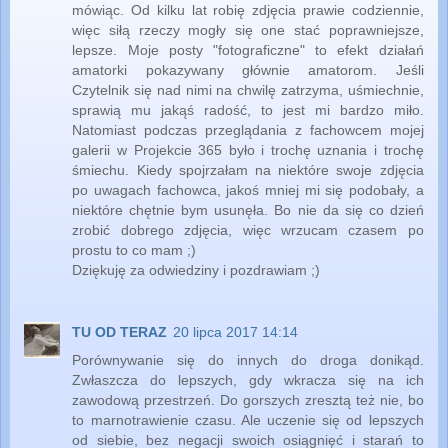
mówiąc. Od kilku lat robię zdjęcia prawie codziennie,
więc siłą rzeczy mogły się one stać poprawniejsze,
lepsze. Moje posty "fotograficzne" to efekt działań
amatorki pokazywany głównie amatorom. Jeśli
Czytelnik się nad nimi na chwilę zatrzyma, uśmiechnie,
sprawią mu jakąś radość, to jest mi bardzo miło.
Natomiast podczas przeglądania z fachowcem mojej
galerii w Projekcie 365 było i trochę uznania i trochę
śmiechu. Kiedy spojrzałam na niektóre swoje zdjęcia
po uwagach fachowca, jakoś mniej mi się podobały, a
niektóre chętnie bym usunęła. Bo nie da się co dzień
zrobić dobrego zdjęcia, więc wrzucam czasem po
prostu to co mam ;)
Dziękuję za odwiedziny i pozdrawiam ;)
TU OD TERAZ
20 lipca 2017 14:14
Porównywanie się do innych do droga donikąd.
Zwłaszcza do lepszych, gdy wkracza się na ich
zawodową przestrzeń. Do gorszych zresztą też nie, bo
to marnotrawienie czasu. Ale uczenie się od lepszych
od siebie, bez negacji swoich osiągnięć i starań to