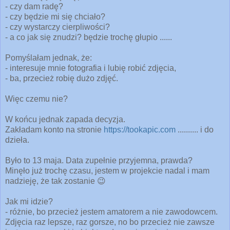
- czy dam radę?
- czy będzie mi się chciało?
- czy wystarczy cierpliwości?
- a co jak się znudzi? będzie trochę głupio ......
Pomyślałam jednak, że:
- interesuje mnie fotografia i lubię robić zdjęcia,
- ba, przecież robię dużo zdjęć.
Więc czemu nie?
W końcu jednak z
apada decyzja.
Zakładam konto na stronie
https://tookapic.com
.......... i do
dzieła.
Było to 13 maja. Data zupełnie przyjemna, prawda?
Minęło już trochę czasu, jestem w projekcie nadal i mam
nadzieję, że tak zostanie
😉
Jak mi idzie?
- różnie, bo przecież jestem amatorem a nie zawodowcem.
Zdjęcia raz lepsze, raz gorsze, no bo przecież nie zawsze