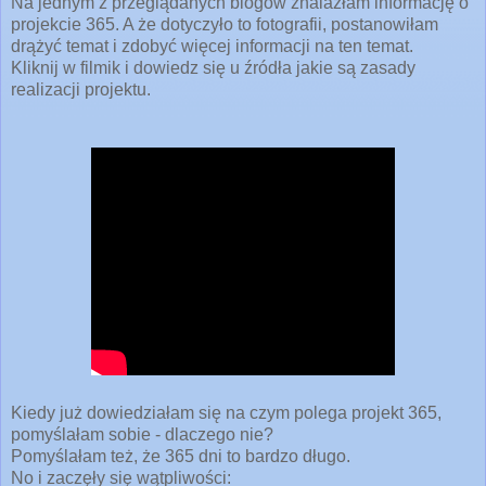
Na jednym z przeglądanych blogów znalazłam informację o
projekcie 365. A że dotyczyło to fotografii, postanowiłam
drążyć temat i zdobyć więcej informacji na ten temat.
Kliknij w filmik i dowiedz się u źródła jakie są zasady
realizacji projektu.
Kiedy już dowiedziałam się na czym polega projekt 365,
pomyślałam sobie - dlaczego nie?
Pomyślałam też, że 365 dni to bardzo długo.
No i zaczęły się wątpliwości: