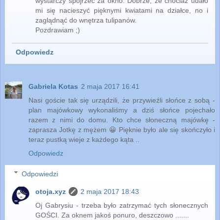
wystarczy spojrzeć za okno. Dobrze, że chociaż udało
mi się nacieszyć pięknymi kwiatami na działce, no i
zaglądnąć do wnętrza tulipanów.
Pozdrawiam ;)
Odpowiedz
Gabriela Kotas
2 maja 2017 16:41
Nasi goście tak się urządzili, że przywieźli słońce z sobą -
plan majówkowy wykonaliśmy a dziś słońce pojechało
razem z nimi do domu. Kto chce słoneczną majówkę -
zaprasza Jotkę z mężem 😀 Pięknie było ale się skończyło i
teraz pustką wieje z każdego kąta ..
Odpowiedz
Odpowiedzi
otoja.xyz
2 maja 2017 18:43
Oj Gabrysiu - trzeba było zatrzymać tych słonecznych
GOŚCI. Za oknem jakoś ponuro, deszczowo .......