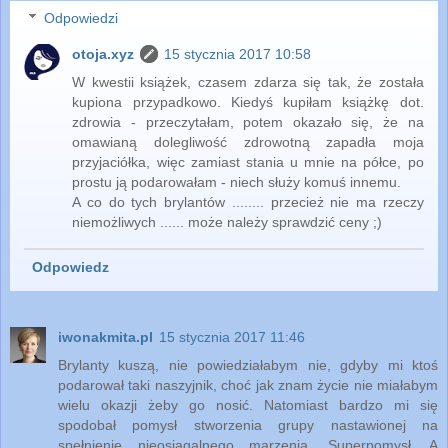
Odpowiedzi
otoja.xyz
15 stycznia 2017 10:58
W kwestii książek, czasem zdarza się tak, że została
kupiona przypadkowo. Kiedyś kupiłam książkę dot.
zdrowia - przeczytałam, potem okazało się, że na
omawianą dolegliwość zdrowotną zapadła moja
przyjaciółka, więc zamiast stania u mnie na półce, po
prostu ją podarowałam - niech służy komuś innemu.
A co do tych brylantów ........ przecież nie ma rzeczy
niemożliwych ...... może należy sprawdzić ceny ;)
Odpowiedz
iwonakmita.pl
15 stycznia 2017 11:46
Brylanty kuszą, nie powiedziałabym nie, gdyby mi ktoś
podarował taki naszyjnik, choć jak znam życie nie miałabym
wielu okazji żeby go nosić. Natomiast bardzo mi się
spodobał pomysł stworzenia grupy nastawionej na
spełnienie nieosiągalnego marzenia. Superpomysł. A