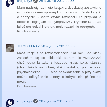
otoja.xyz
26 stycznia 2017 22:33
Mam nadzieję, że moje książki z dedykacją zostawiane
w hotelu czasem sprawią komuś radość. Co do książki
o naszyjniku - warto czytać różności i na przykład ja
obecnie sięgnęłam po sympatyczny kryminał (a dotąd
jakoś ten rodzaj literatury mnie raczej nie pociągał).
Pozdrawiam ;)
TU OD TERAZ
28 stycznia 2017 19:39
Masz rację z tą różnorodnością. Od roku, od kiedy
zapisałam się do biblioteki, staram się wypożyczyć
choć jedną książkę z każdego kraju; jakąś starszą
(choć takich nie lubię), dokumentalną, podróżniczą,
psychologiczną.... :) Fajne doświadczenie a przy okazji
można odkryć takie talenty, o których nikt głośno nie
mówi.
Pozdrawiam.
otoja.xyz
28 stycznia 2017 20:59