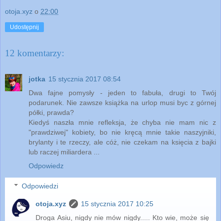
otoja.xyz
o
22:00
Udostępnij
12 komentarzy:
jotka
15 stycznia 2017 08:54
Dwa fajne pomysły - jeden to fabuła, drugi to Twój
podarunek. Nie zawsze książka na urlop musi byc z górnej
półki, prawda?
Kiedyś naszła mnie refleksja, że chyba nie mam nic z
"prawdziwej" kobiety, bo nie kręcą mnie takie naszyjniki,
brylanty i te rzeczy, ale cóż, nie czekam na księcia z bajki
lub raczej miliardera ...
Odpowiedz
Odpowiedzi
otoja.xyz
15 stycznia 2017 10:25
Droga Asiu, nigdy nie mów nigdy..... Kto wie, może się