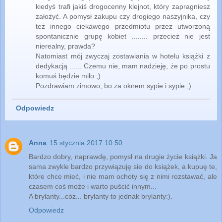
kiedyś trafi jakiś drogocenny klejnot, który zapragniesz
założyć. A pomysł zakupu czy drogiego naszyjnika, czy
też innego ciekawego przedmiotu przez utworzoną
spontanicznie grupę kobiet ........ przecież nie jest
nierealny, prawda?
Natomiast mój zwyczaj zostawiania w hotelu książki z
dedykacją ...... Czemu nie, mam nadzieję, że po prostu
komuś będzie miło ;)
Pozdrawiam zimowo, bo za oknem sypie i sypie ;)
Odpowiedz
Anna
15 stycznia 2017 10:50
Bardzo dobry, naprawdę, pomysł na drugie życie książki. Ja
sama zwykle bardzo przywiązuję sie do książek, a kupuę te,
które chce mieć, i nie mam ochoty się z nimi rozstawać, ale
czasem coś może i warto puścić innym...
A brylanty...cóż... brylanty to jednak brylanty:).
Odpowiedz