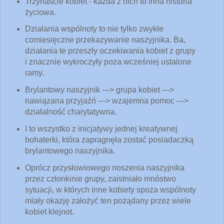
Trzynaście kobiet - każda z nich to inna historia
życiowa.
Działania wspólnoty to nie tylko zwykłe
comiesięczne przekazywanie naszyjnika. Ba,
działania te przeszły oczekiwania kobiet z grupy
i znacznie wykroczyły poza wcześniej ustalone
ramy.
Brylantowy naszyjnik ---> grupa kobiet --->
nawiązana przyjaźń ---> wzajemna pomoc --->
działalność charytatywna.
I to wszystko z inicjatywy jednej kreatywnej
bohaterki, która zapragnęła zostać posiadaczką
brylantowego naszyjnika.
Oprócz przysłowiowego noszenia naszyjnika
przez członkinie grupy, zaistniało mnóstwo
sytuacji, w których inne kobiety spoza wspólnoty
miały okazję założyć ten pożądany przez wiele
kobiet klejnot.