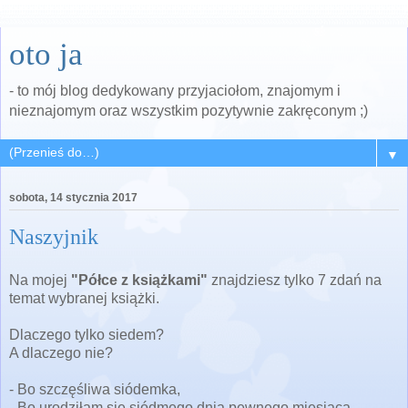
oto ja
- to mój blog dedykowany przyjaciołom, znajomym i
nieznajomym oraz wszystkim pozytywnie zakręconym ;)
▼
sobota, 14 stycznia 2017
Naszyjnik
Na mojej
"Półce z książkami"
znajdziesz tylko 7 zdań na
temat wybranej książki.
Dlaczego tylko siedem?
A dlaczego nie?
- Bo szczęśliwa siódemka,
- Bo urodziłam się siódmego dnia pewnego miesiąca,