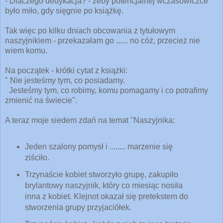
- Dlaczego dedykacja? - żeby potencjalnej wczasowiczce
było miło, gdy sięgnie po książkę.
Tak więc po kilku dniach obcowania z tytułowym
naszyjnikiem - przekazałam go ...... no cóż, przecież nie
wiem komu.
Na początek - krótki cytat z książki:
" Nie jesteśmy tym, co posiadamy.
Jesteśmy tym, co robimy, komu pomagamy i co potrafimy
zmienić na świecie".
A teraz moje siedem zdań na temat "Naszyjnika:
Jeden szalony pomysł i ........ marzenie się
ziściło.
Trzynaście kobiet stworzyło grupę, zakupiło
brylantowy naszyjnik, który co miesiąc nosiła
inna z kobiet. Klejnot okazał się pretekstem do
stworzenia grupy przyjaciółek.