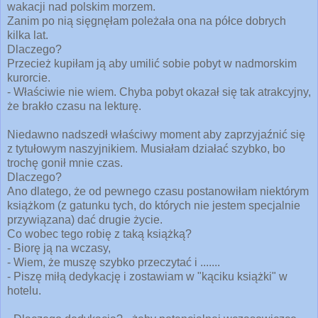
wakacji nad polskim morzem.
Zanim po nią sięgnęłam poleżała ona na półce dobrych
kilka lat.
Dlaczego?
Przecież kupiłam ją aby umilić sobie pobyt w nadmorskim
kurorcie.
- Właściwie nie wiem. Chyba pobyt okazał się tak atrakcyjny,
że brakło czasu na lekturę.
Niedawno nadszedł właściwy moment aby zaprzyjaźnić się
z tytułowym naszyjnikiem. Musiałam działać szybko, bo
trochę gonił mnie czas.
Dlaczego?
Ano dlatego, że od pewnego czasu postanowiłam niektórym
książkom (z gatunku tych, do których nie jestem specjalnie
przywiązana) dać drugie życie.
Co wobec tego robię z taką książką?
- Biorę ją na wczasy,
- Wiem, że muszę szybko przeczytać i .......
- Piszę miłą dedykację i zostawiam w "kąciku książki" w
hotelu.