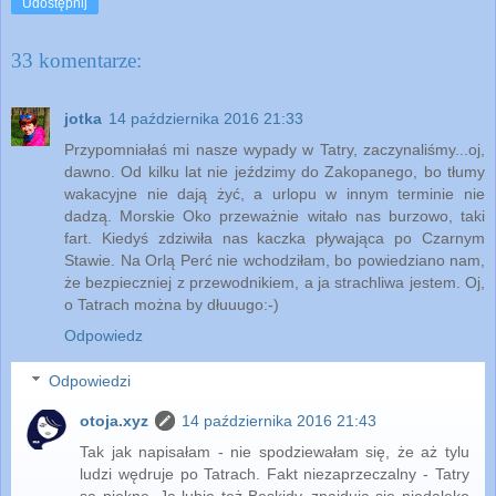
Udostępnij
33 komentarze:
jotka
14 października 2016 21:33
Przypomniałaś mi nasze wypady w Tatry, zaczynaliśmy...oj,
dawno. Od kilku lat nie jeździmy do Zakopanego, bo tłumy
wakacyjne nie dają żyć, a urlopu w innym terminie nie
dadzą. Morskie Oko przeważnie witało nas burzowo, taki
fart. Kiedyś zdziwiła nas kaczka pływająca po Czarnym
Stawie. Na Orlą Perć nie wchodziłam, bo powiedziano nam,
że bezpieczniej z przewodnikiem, a ja strachliwa jestem. Oj,
o Tatrach można by dłuuugo:-)
Odpowiedz
Odpowiedzi
otoja.xyz
14 października 2016 21:43
Tak jak napisałam - nie spodziewałam się, że aż tylu
ludzi wędruje po Tatrach. Fakt niezaprzeczalny - Tatry