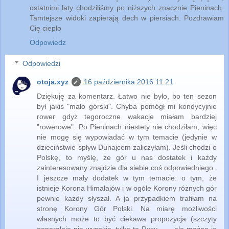
ostatnimi laty chodziliśmy po niższych znacznie Pieninach.
Tamtejsze widoki zapierają dech w piersiach. Pozdrawiam
Cię ciepło
Odpowiedz
Odpowiedzi
otoja.xyz
16 października 2016 11:21
Dziękuję za komentarz. Łatwo nie było, bo ten sezon
był jakiś "mało górski". Chyba pomógł mi kondycyjnie
rower gdyż tegoroczne wakacje miałam bardziej
"rowerowe". Po Pieninach niestety nie chodziłam, więc
nie mogę się wypowiadać w tym temacie (jedynie w
dzieciństwie spływ Dunajcem zaliczyłam). Jeśli chodzi o
Polskę, to myślę, że gór u nas dostatek i każdy
zainteresowany znajdzie dla siebie coś odpowiedniego.
I jeszcze mały dodatek w tym temacie: o tym, że
istnieje Korona Himalajów i w ogóle Korony różnych gór
pewnie każdy słyszał. A ja przypadkiem trafiłam na
stronę Korony Gór Polski. Na miarę możliwości
własnych może to być ciekawa propozycja (szczyty