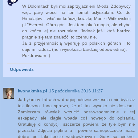
W Dolomitach byli moi zaprzyjaźnieni Młodzi Zdobywcy
więc parę wieści na ten temat usłyszałam. Co do
Himalajów - właśnie kończę książkę Moniki Witkowskiej
pt."Everest. Góra gór". Jest tam jakaś magia, ale chyba
do końca jej nie rozumiem. Jednak jeśli ktoś bardzo
pragnie się tam znaleźć, to czemu nie.
Ja z przyjemnością wędruję po polskich górach i to
daje mi radość (no i wysokości bardziej odpowiednie).
Pozdrawiam ;)
Odpowiedz
iwonakmita.pl
15 października 2016 11:27
Ja byłam w Tatrach w drugiej połowie września i nie była aż
tak tłoczno. Inna sprawa, że aż tak wysoko nie doszłam.
Zamierzam również wrzucić post-wspomnienie z tej
eskapady, ale ciągle wpada coś nowego do opisania.
Gratuluję ci kondycji, szczerze powiem, że tyle bym nie
przeszła. Zdjęcia piękne a i pewnie samopoczucie masz
dobre po taki teście wędrówkowym. Góry są piękne,