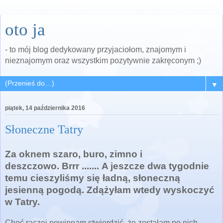
oto ja
- to mój blog dedykowany przyjaciołom, znajomym i
nieznajomym oraz wszystkim pozytywnie zakręconym ;)
▼
piątek, 14 października 2016
Słoneczne Tatry
Za oknem szaro, buro, zimno i
deszczowo.
Brrr .......
A jeszcze dwa tygodnie
temu cieszyliśmy się ładną, słoneczną
jesienną pogodą.
Zdążyłam wtedy wyskoczyć
w Tatry.
Choć raczej powinnam stwierdzić, że zostałam po nich