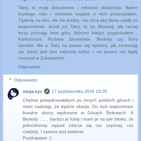
Tatry, to moje dzieciństwo i młodość studencka. Byłem
każdego roku i mnóstwo książek o nich przeczytałem.
Tęsknię za nimi, ale nie jeżdżę, nie chcę aby tłumy zabiły mi
wspomnienia. Jeżeli już Tatry, to na Słowacji, ale raczej
teraz poznaję inne góry, którymi kiedyś pogardzałem -
Karkonosze. Rudawy Janowickie, Beskidy czy Góry
Izerskie. Ale w Tatry na pewno się wybiorę, jak zorientuję
się, kiedy jest tam najmniej ludno. I na pewno nie będę
nocował w Zakopanem.
Odpowiedz
Odpowiedzi
otoja.xyz
17 października 2016 19:26
Chętnie powędrowałabym po innych polskich górach i
mam nadzieję, że będzie okazja. Do dziś wspominam
licealne obozy wędrowne w Górach Stołowych. A
Beskidy ....... bardzo je lubię i mam je na tyle blisko, że
jednodniowy wypad zdarza się raz częściej, raz
rzadziej. I zawsze jest świetnie.
Pozdrawiam ;)