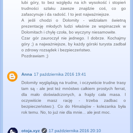
lubi góry, to bez względu na ich wysokość i stopień
trudności szlaku zawsze znajdzie coś, co go
zafascynuje i da radość. I to jest najważniejsze.
A jeśli chodzi o Dolomity - widziałam świetną
prezentację młodych ludzi właśnie ze wspinaczek w
Dolomitach i chylę czoła, bo wyczyny niesamowite.
Czar gór zauroczył nie jednego. I dobrze. Kochajmy
góry ;) a najważniejsze, by każdy górski turysta zadbał
o zdrowy rozsądek i bezpieczeństwo.
Pozdrawiam ;)
Anna
17 października 2016 19:41
Dolomity wyglądają na trudne, i oczywiście trudne trasy
tam są - ale jest też mnóstwo całkiem prostych ferrat,
dla mało doświadczonych, a frajdy cała masa. I
oczywiście masz rację - trzeba zadbac o
bezpieczeństwo:). Co do Himalajów - kolezanka była
rok temu. No, to już nie dla mnie... ale jest moc.
otoja.xyz
17 października 2016 20:10