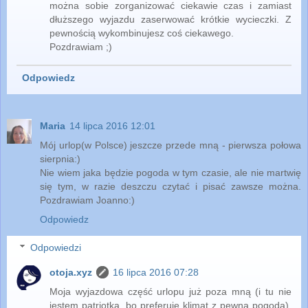
można sobie zorganizować ciekawie czas i zamiast
dłuższego wyjazdu zaserwować krótkie wycieczki. Z
pewnością wykombinujesz coś ciekawego.
Pozdrawiam ;)
Odpowiedz
Maria
14 lipca 2016 12:01
Mój urlop(w Polsce) jeszcze przede mną - pierwsza połowa
sierpnia:)
Nie wiem jaka będzie pogoda w tym czasie, ale nie martwię
się tym, w razie deszczu czytać i pisać zawsze można.
Pozdrawiam Joanno:)
Odpowiedz
Odpowiedzi
otoja.xyz
16 lipca 2016 07:28
Moja wyjazdowa część urlopu już poza mną (i tu nie
jestem patriotką, bo preferuję klimat z pewną pogodą).