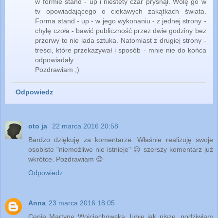
w formie stand - up i niestety czar prysnął. Wolę go w
tv opowiadającego o ciekawych zakątkach świata.
Forma stand - up - w jego wykonaniu - z jednej strony -
chylę czoła - bawić publiczność przez dwie godziny bez
przerwy to nie lada sztuka. Natomiast z drugiej strony -
treści, które przekazywał i sposób - mnie nie do końca
odpowiadały.
Pozdrawiam ;)
Odpowiedz
oto ja
22 marca 2016 20:58
Bardzo dziękuję za komentarze. Właśnie realizuję swoje
osobiste "niemożliwe nie istnieje" 😉 szerszy komentarz już
wkrótce. Pozdrawiam 😉
Odpowiedz
Anna
23 marca 2016 18:05
Cenię Martynę Wojciechowską, lubię jak pisze, podziwiam