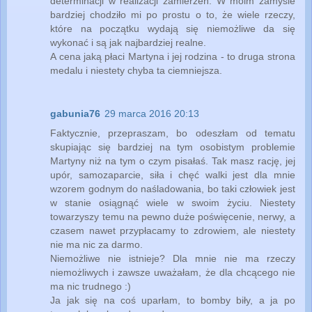
determinacji w realizacji zamierzeń. W moim zamyśle
bardziej chodziło mi po prostu o to, że wiele rzeczy,
które na początku wydają się niemożliwe da się
wykonać i są jak najbardziej realne.
A cena jaką płaci Martyna i jej rodzina - to druga strona
medalu i niestety chyba ta ciemniejsza.
gabunia76
29 marca 2016 20:13
Faktycznie, przepraszam, bo odeszłam od tematu
skupiając się bardziej na tym osobistym problemie
Martyny niż na tym o czym pisałaś. Tak masz rację, jej
upór, samozaparcie, siła i chęć walki jest dla mnie
wzorem godnym do naśladowania, bo taki człowiek jest
w stanie osiągnąć wiele w swoim życiu. Niestety
towarzyszy temu na pewno duże poświęcenie, nerwy, a
czasem nawet przypłacamy to zdrowiem, ale niestety
nie ma nic za darmo.
Niemożliwe nie istnieje? Dla mnie nie ma rzeczy
niemożliwych i zawsze uważałam, że dla chcącego nie
ma nic trudnego :)
Ja jak się na coś uparłam, to bomby biły, a ja po