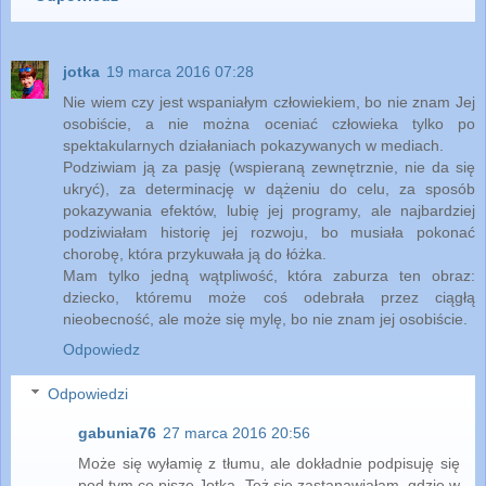
jotka
19 marca 2016 07:28
Nie wiem czy jest wspaniałym człowiekiem, bo nie znam Jej
osobiście, a nie można oceniać człowieka tylko po
spektakularnych działaniach pokazywanych w mediach.
Podziwiam ją za pasję (wspieraną zewnętrznie, nie da się
ukryć), za determinację w dążeniu do celu, za sposób
pokazywania efektów, lubię jej programy, ale najbardziej
podziwiałam historię jej rozwoju, bo musiała pokonać
chorobę, która przykuwała ją do łóżka.
Mam tylko jedną wątpliwość, która zaburza ten obraz:
dziecko, któremu może coś odebrała przez ciągłą
nieobecność, ale może się mylę, bo nie znam jej osobiście.
Odpowiedz
Odpowiedzi
gabunia76
27 marca 2016 20:56
Może się wyłamię z tłumu, ale dokładnie podpisuję się
pod tym co pisze Jotka. Też się zastanawiałam, gdzie w