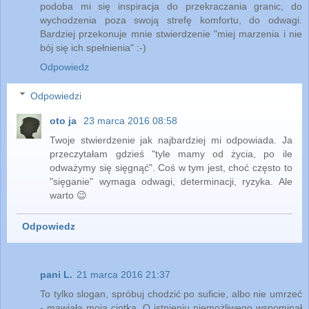
podoba mi się inspiracja do przekraczania granic, do
wychodzenia poza swoją strefę komfortu, do odwagi.
Bardziej przekonuje mnie stwierdzenie "miej marzenia i nie
bój się ich spełnienia" :-)
Odpowiedz
Odpowiedzi
oto ja
23 marca 2016 08:58
Twoje stwierdzenie jak najbardziej mi odpowiada. Ja
przeczytałam gdzieś "tyle mamy od życia, po ile
odważymy się sięgnąć". Coś w tym jest, choć często to
"sięganie" wymaga odwagi, determinacji, ryzyka. Ale
warto 😉
Odpowiedz
pani L.
21 marca 2016 21:37
To tylko slogan, spróbuj chodzić po suficie, albo nie umrzeć
- mawiała moja ciotka. O istnieniu niemożliwego wspominał