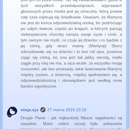
tych wszystkich przedsięwzięciach, wyprawach
głoszonych przez media jest jej córeczka, którą prawie
cały czas zajmują się dziadkowie. Uważam, że Martyna
nie jest do końca odpowiedzialną osobą, bo podróżując
po całym świecie, często po krajach, w których panują
niebezpieczne choroby naraża swoje życie i córki, a
tym samym nie myśli, co czuje jej dziecko i co będzie z
jej córką, gdy straci mamę (Martynę) Skoro
zdecydowała się na dziecko i to bez roli ojca, powinna
zająć się córką, bo ona jest tak jakby sierotą, matki
ciągle przy niej nie ma, a ojca wcale. Ja wszystko mogę
zrozumieć, ale bez przesady, takie lawirowanie Martyny
między życiem, a śmiercią, między spełnianiem się, a
odpowiedzialnością i obowiązkiem jest według mnie
bardzo egoistyczne.
otoja.xyz
27 marca 2016 23:10
Drogie Panie - jak najbardziej Wasze wątpliwości są
zasadne. Moim celem raczej było pokazanie