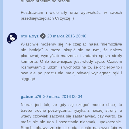
trupach brnęłam do przodu.
Pozdrawiam i wiele siły oraz wytrwałości w swoich
przedsięwzięciach Ci życzę :)
otoja.xyz
29 marca 2016 20:40
Właściwie możemy się nie czepiać hasła "niemożliwe
nie istnieje" a raczej skupić się na tym, że należy
planować, wymyślać marzenia i zadania spoza strefy
komfortu. O ile barwniejsze jest wtedy życie. Czasem
rozmawiam z ludźmi, i wychodzi na to, że chcieliby to i
owo ale po prostu nie mają odwagi wyciągnąć ręki i
sięgnąć.
gabunia76
30 marca 2016 00:04
Nieraz jest tak, że gdy się czegoś mocno chce, to
trzeba trochę poświęcenia, ryzyka z naszej strony, a
wtedy człowiek zaczyna się zastanawiać, czy warto, że
może się nie uda i pozostanie niesmak, upokorzenie.
Strach, obawy, że się nie uda często nas wycofują w