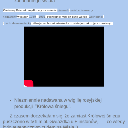
zachodniego świata
Piaskowy Dziadek
najdłuższy na świecie
niemiecki
serial animowany,
nadawany
w
latach
1959
-
1991
.
Pierwotnie miał
on dwie wersje -
wschodnio
-
i
zachodnioniemiecką
.
Wersja zachodnioniemiecka została
jednak zdjęta z anteny.
Niezmiennie nadawana w wigilię rosyjskiej
produkcji "Królowa śniegu".
Z czasem doczekałam się, że zamiast Królowej śniegu
puszczono w tv film pt. Gwiazdka u Flinstonów, co wtedy
było autentycznym cudem na Wisłą ;)