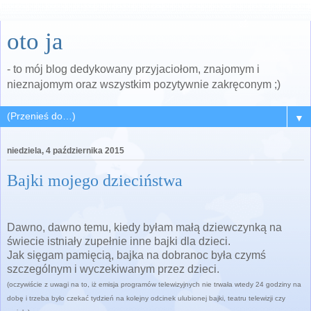
oto ja
- to mój blog dedykowany przyjaciołom, znajomym i
nieznajomym oraz wszystkim pozytywnie zakręconym ;)
▼
niedziela, 4 października 2015
Bajki mojego dzieciństwa
Dawno, dawno temu, kiedy byłam małą dziewczynką na
świecie istniały zupełnie inne bajki dla dzieci.
Jak sięgam pamięcią, bajka na dobranoc była czymś
szczególnym i wyczekiwanym przez dzieci.
(oczywiście z uwagi na to, iż emisja programów telewizyjnych nie trwała wtedy 24 godziny na
dobę i trzeba było czekać tydzień na kolejny odcinek ulubionej bajki, teatru telewizji czy