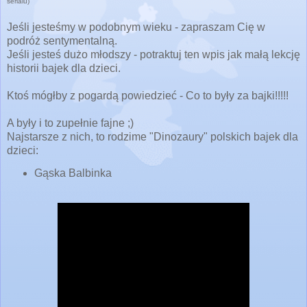
serialu)
Jeśli jesteśmy w podobnym wieku - zapraszam Cię w
podróż sentymentalną.
Jeśli jesteś dużo młodszy - potraktuj ten wpis jak małą lekcję
historii bajek dla dzieci.
Ktoś mógłby z pogardą powiedzieć - Co to były za bajki!!!!!
A były i to zupełnie fajne ;)
Najstarsze z nich, to rodzime
"Dinozaury" polskich bajek dla
dzieci
:
Gąska Balbinka