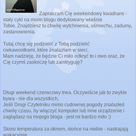
Zapraszam Cię weekendowy kwadrans -
stały cykl na moim blogu dedykowany
w
łaśnie
Tobie.
Znajdziesz tu chwilę wytchnienia, uśmiechu,
zadumy,
zastanowienia.
Tutaj chcę się podzielić z Tobą podzielić
ciekawostkami,
które znalazłam w sieci.
Mam nadzieję, że będzie Ci miło odkryć to i owo oraz, że
Cię
czymś zaskoczę lub zaintryguję?
Długi weekend czerwcowy trwa. Oczywiście jak to zwykle
bywa - nie dla wszystkich.
Jeśli Drogi Czytelniku mimo cudownej pogody znalazłeś
chwilę czasu, by włączyć komputer lub inne urządzenie i
zaglądasz na mojego bloga - jest mi bardzo miło ;)
Skoro t
emperatura za oknem, słońce na niebie - nastrajają
wakacyjnie....