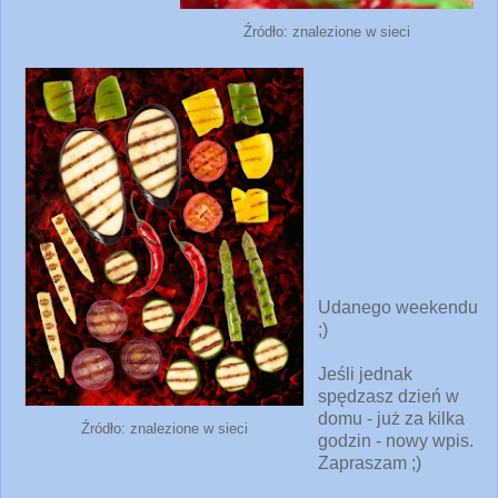
Źródło: znalezione w sieci
Udanego weekendu
;)
Jeśli jednak
spędzasz dzień w
domu - już za kilka
Źródło: znalezione w sieci
godzin - nowy wpis.
Zapraszam ;)