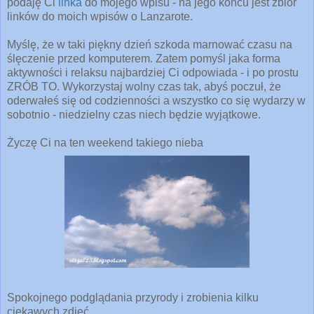
podaję Ci
linka
do mojego wpisu - na jego końcu jest zbiór
linków do moich wpisów o Lanzarote.
Myślę, że w taki piękny dzień szkoda marnować czasu na
ślęczenie przed komputerem. Zatem pomyśl jaka forma
aktywności i relaksu najbardziej Ci odpowiada - i po prostu
ZRÓB TO. Wykorzystaj wolny czas tak, abyś poczuł, że
oderwałeś się od codzienności a wszystko co się wydarzy w
sobotnio - niedzielny czas niech będzie wyjątkowe.
Życzę Ci na ten weekend takiego nieba
Spokojnego podglądania przyrody i zrobienia kilku
ciekawych zdjęć