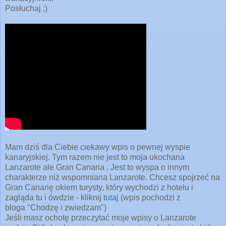
Posłuchaj ;)
Mam
dziś dla Ciebie ciekawy wpis o pewnej wyspie
kanaryjskiej. Tym razem nie jest to moja ukochana
Lanzarote ale Gran Canaria . Jest to wyspa o innym
charakterze niż wspomniana Lanzarote. Chcesz spojrzeć na
Gran Canarię okiem turysty, który wychodzi z hotelu i
zagląda tu i ówdzie - kliknij
tutaj
(wpis pochodzi z
bloga
"Chodzę i zwiedzam")
Jeśli masz ochotę przeczytać moje wpisy o Lanzarote