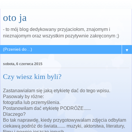
oto ja
- to mój blog dedykowany przyjaciołom, znajomym i
nieznajomym oraz wszystkim pozytywnie zakręconym ;)
▼
sobota, 6 czerwca 2015
Czy wiesz kim byli?
Zastanawiałam się jaką etykietę dać do tego wpisu.
Pasowały by różne:
fotografia lub przemyślenia.
Postanowiłam dać etykietę PODRÓŻE......
Dlaczego?
Bo tak naprawdę, kiedy przygotowywałam zdjęcia odbyłam
ciekawą podróż do świata....... muzyki, aktorstwa, literatury,
filmu i pewnie jeszcze innych.