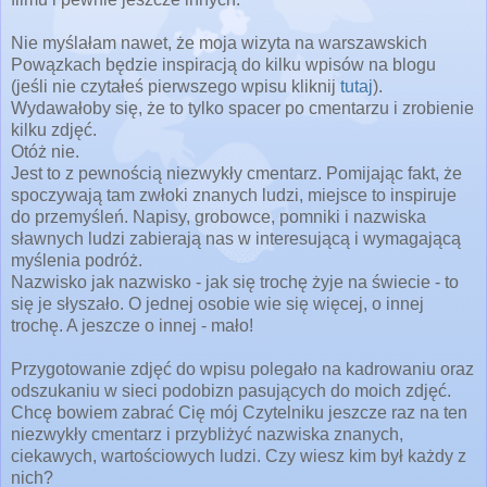
Nie myślałam nawet, że moja wizyta na warszawskich
Powązkach będzie inspiracją do kilku wpisów na blogu
(jeśli nie czytałeś pierwszego wpisu kliknij
tutaj
).
Wydawałoby się, że to tylko spacer po cmentarzu i zrobienie
kilku zdjęć.
Otóż nie.
Jest to z pewnością niezwykły cmentarz. Pomijając fakt, że
spoczywają tam zwłoki znanych ludzi, miejsce to inspiruje
do przemyśleń. Napisy, grobowce, pomniki i nazwiska
sławnych ludzi zabierają nas w interesującą i wymagającą
myślenia podróż.
Nazwisko jak nazwisko - jak się trochę żyje na świecie - to
się je słyszało. O jednej osobie wie się więcej, o innej
trochę. A jeszcze o innej - mało!
Przygotowanie zdjęć do wpisu polegało na kadrowaniu oraz
odszukaniu w sieci podobizn pasujących do moich zdjęć.
Chcę bowiem zabrać Cię mój Czytelniku jeszcze raz na ten
niezwykły cmentarz i przybliżyć nazwiska znanych,
ciekawych, wartościowych ludzi. Czy wiesz kim był każdy z
nich?