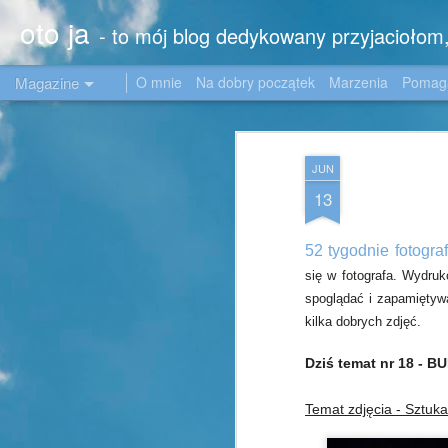
oto ja
- to mój blog dedykowany przyjacioło
Magazine
O mnie
Na dobry początek
Marzenia
Poma
JUN
13
52 tygodnie fotograf
się w fotografa. Wydru
spoglądać
i zapamiętywa
kilka dobrych zdjęć.
Dziś temat nr 18 - B
Temat zdjęcia - Sztuk