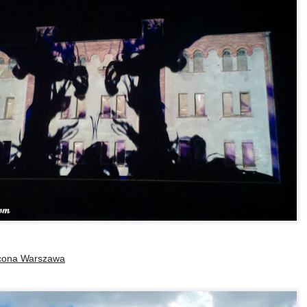
w ten chłodny i raczej poc
Mało słów.
Dużo zdjęć.
A ludzi - raczej dużo.
Aura nie zniechęciła space
walking, rowerzystów, narc
swe pociechy na sankach, n
swoimi pupilami.
acona Warszawa