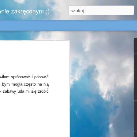
wnie zakręconym ;)
.
zytelników, którzy nie zwątpili ..........
wiłam spróbować i pobawić
, bym mogła często na nią
iem,
 - zabawy uda mi się zrobić
e w końcu kiedyś zobaczy moje urokliwe
, dla Gabrysi - doskonale znającej tę
jest dla mnie wzorem blogowym cnót
- może się zachwyci chociaż jednym
 za sprawą których ruszyłam się z domu