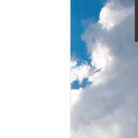
hmurny zimowy dzień.
rowiczów, amatorów biegania, nordic
iarzy biegowych, rodziców ciągnących
o i oczywiście właścicieli psów ze