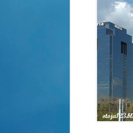
Pożegnanie jesieni
OCT
21
Prognozy pogody na
najbliższe dni straszą
radykalną zmianą aury.
I tak z pięknej złotej polskiej
jesieni mamy wkroczyć w
zupełnie inne warunki pogodowe.
A
Brr ......
Chyba nie bardzo nam się to
An
uśmiecha, ale cóż ......
A
Powoli trzeba rozpocząć sezon
zimowy.
R
Żeby ta zmiana nie była taka
W
szybka zapraszam Cię na
jesienny spacer po parku
A
zamkowym w Pszczynie.