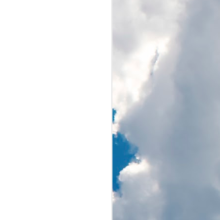
O zachodzie słońca
AUG
17
Jest w moim mieście
niewielkie jezioro. Wokół
ładnie i funkcjonalnie
zagospodarowany teren. Nad
jeziorem odbywają się różne
imprezy, zajęcia sportowe
zarówno dla amatorów jak i
profesjonalistów. W sezonie i przy
pięknej pogodzie nasze Jezioro
Paprocańskie jest oblegane przez
mieszkańców i wielu
przyjezdnych.
Lubię to miejsce i bywam tam
głównie na rowerze i najlepiej w
mniej obleganej porze dnia.
Rowerowa rundka wokół jeziora to
dobry sposób na poranny rozruch.