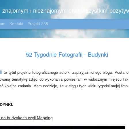
m, znajomym i nieznajomym oraz wszystkim pozyty
gam
Kontakt
Projekt 365
Zimowo ....
JAN
52 Tygodnie Fotografii - Budynki
6
Dla moich wiernych C
😉
Zimowo,
ii
to tytuł projektu fotograficznego autorki zaprzyjaźnionego bloga.
Postano
kowaną tematykę zdjęć do wykonania powiesiłam w widocznym miejscu tak
z noworocznym pozdrowien
ć kolejne zadania. Mam nadzieję, że w ciągu tych wielu tygodni mojej foto
i z kilkoma dedykacjami:
dla Iwonki - z nadzieją, ż
UDYNKI.
jezioro nie tylko na zdjęciu
okolicę, dla Jotki - która 
a na budynkach czyli Mapping
wszelakich, dla Pani Ewki 
zdjęciem, dla Ich Dwojga -