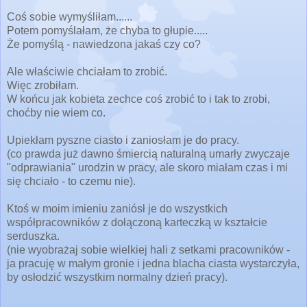
Coś sobie wymyśliłam......
Potem pomyślałam, że chyba to głupie.....
Że pomyślą - nawiedzona jakaś czy co?
Ale właściwie chciałam to zrobić.
Więc zrobiłam.
W końcu jak kobieta zechce coś zrobić to i tak to zrobi,
choćby nie wiem co.
Upiekłam pyszne ciasto i zaniosłam je do pracy.
(co prawda już dawno śmiercią naturalną umarły zwyczaje
"odprawiania" urodzin w pracy, ale skoro miałam czas i mi
się chciało - to czemu nie).
Ktoś w moim imieniu zaniósł je do wszystkich
współpracowników
z dołączoną karteczką w kształcie
serduszka.
(nie wyobrażaj sobie wielkiej hali z setkami pracowników -
ja pracuję w małym gronie i jedna blacha ciasta wystarczyła,
by osłodzić wszystkim normalny dzień pracy).