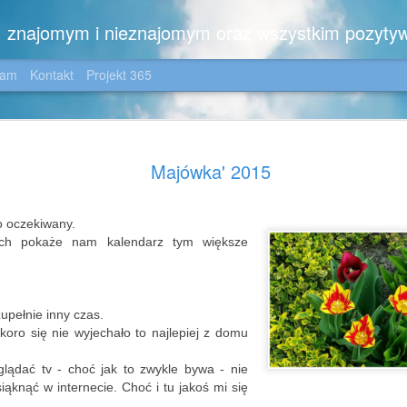
m, znajomym i nieznajomym oraz wszystkim pozyty
gam
Kontakt
Projekt 365
Zimowo ....
JAN
Majówka' 2015
6
Dla moich wiernych C
😉
o oczekiwany.
Zimowo,
ych pokaże nam kalendarz tym większe
z noworocznym pozdrowien
i z kilkoma dedykacjami:
zupełnie inny czas.
dla Iwonki - z nadzieją, ż
koro się nie wyjechało to najlepiej z domu
jezioro nie tylko na zdjęciu
okolicę, dla Jotki - która 
lądać tv - choć jak to zwykle bywa - nie
wszelakich, dla Pani Ewki 
iąknąć w internecie. Choć i tu jakoś mi się
zdjęciem, dla Ich Dwojga -