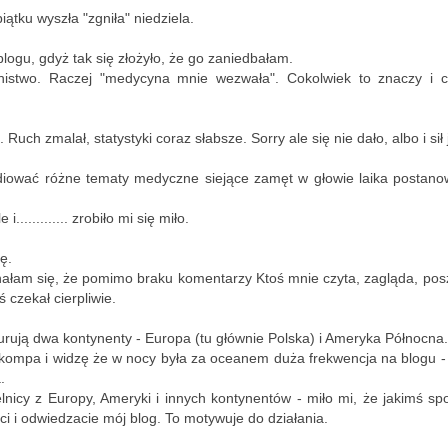
w ten chłodny i raczej poc
piątku wyszła "zgniła" niedziela.
Mało słów.
logu, gdyż tak się złożyło, że go zaniedbałam.
nistwo. Raczej "medycyna mnie wezwała". Cokolwiek to znaczy i c
Dużo zdjęć.
A ludzi - raczej dużo.
.
Ruch zmalał, statystyki coraz słabsze. Sorry ale się nie dało, albo i sił 
Aura nie zniechęciła space
tudiować różne tematy medyczne siejące zamęt w głowie laika postan
walking, rowerzystów, narc
swe pociechy na sankach, n
............. zrobiło mi się miło.
swoimi pupilami.
ę.
nałam się, że pomimo braku komentarzy Ktoś mnie czyta, zagląda, posz
ś czekał cierpliwie.
kurują dwa kontynenty - Europa (tu głównie Polska) i Ameryka Północna
kompa i widzę że w nocy była za oceanem duża frekwencja na blogu -
.
lnicy z Europy, Ameryki i innych kontynentów - miło mi, że jakimś 
eci i odwiedzacie mój blog. To motywuje do działania.