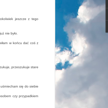
hmurny zimowy dzień.
okolwiek jeszcze z tego
już nie było.
rowiczów, amatorów biegania, nordic
owiłam w końcu dać coś z
iarzy biegowych, rodziców ciągnących
o i oczywiście właścicieli psów ze
ukuje, przeszukuje stare
.
 uśmiecham się do siebie
sposobem czy przypadkiem