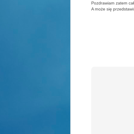
Pozdrawiam zatem cały
A może się przedstawis
Pożegnanie jesieni
OCT
21
Prognozy pogody na
najbliższe dni straszą
radykalną zmianą aury.
I tak z pięknej złotej polskiej
jesieni mamy wkroczyć w
zupełnie inne warunki pogodowe.
A
Brr ......
Chyba nie bardzo nam się to
An
uśmiecha, ale cóż ......
A
Powoli trzeba rozpocząć sezon
zimowy.
R
Żeby ta zmiana nie była taka
W
szybka zapraszam Cię na
jesienny spacer po parku
A
zamkowym w Pszczynie.