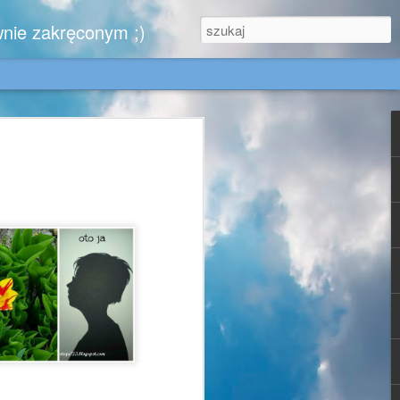
wnie zakręconym ;)
.
zytelników, którzy nie zwątpili ..........
iem,
e w końcu kiedyś zobaczy moje urokliwe
, dla Gabrysi - doskonale znającej tę
jest dla mnie wzorem blogowym cnót
- może się zachwyci chociaż jednym
 za sprawą których ruszyłam się z domu