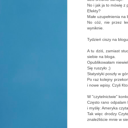
No i jak ja to mówię z 
Efekty?
Małe uzupełnienia na b
No cóż, nie przez le
wyniknie.
Tydzień ciszy na blogu
A tu dziś, zamiast s
siebie na bloga.
Opublikowałam niewiele i
Się ruszyło ;)
Statystyki poszły w gór
Po raz kolejny przeko
i nowe wpisy. Czyli Kto
W "czytelnictwie" kon
Często rano odpalam 
i myślę: Ameryka czyta
Tak więc drodzy Czyte
znaleźliście mnie w si