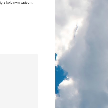
się z kolejnym wpisem.
O zachodzie słońca
AUG
17
Jest w moim mieście
niewielkie jezioro. Wokół
ładnie i funkcjonalnie
zagospodarowany teren. Nad
jeziorem odbywają się różne
imprezy, zajęcia sportowe
zarówno dla amatorów jak i
profesjonalistów. W sezonie i przy
pięknej pogodzie nasze Jezioro
Paprocańskie jest oblegane przez
mieszkańców i wielu
przyjezdnych.
Lubię to miejsce i bywam tam
głównie na rowerze i najlepiej w
mniej obleganej porze dnia.
Rowerowa rundka wokół jeziora to
dobry sposób na poranny rozruch.