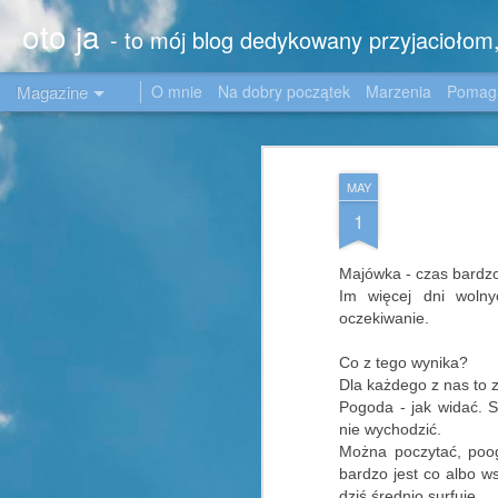
oto ja
- to mój blog dedykowany przyjacioło
Magazine
O mnie
Na dobry początek
Marzenia
Poma
MAY
1
Majówka - czas bardz
Im więcej dni woln
oczekiwanie.
Co z tego wynika?
Dla każdego z nas to 
Pogoda - jak widać. S
nie wychodzić.
Można poczytać, poog
bardzo jest co albo ws
dziś średnio surfuje.