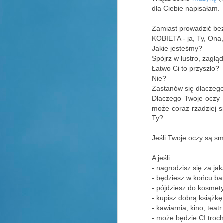
dla Ciebie napisałam.
Zamiast prowadzić be
KOBIETA - ja, Ty, Ona,
Jakie jesteśmy?
Spójrz w lustro, zaglą
Łatwo Ci to przyszło?
Nie?
Zastanów się dlaczeg
Dlaczego Twoje oczy 
może coraz rzadziej si
Ty?
Jeśli Twoje oczy są sm
A jeśli.......
- nagrodzisz się za ja
- będziesz w końcu bar
- pójdziesz do kosmet
- kupisz dobrą książkę
- kawiarnia, kino, tea
- może będzie CI troch