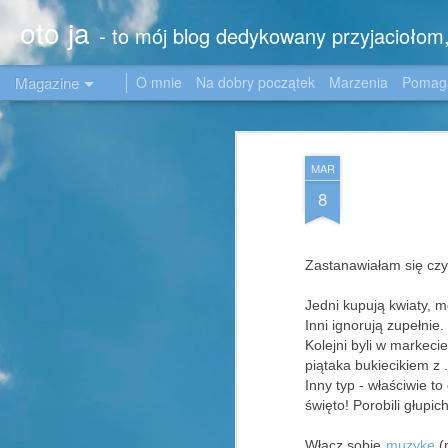
oto ja
- to mój blog dedykowany przyjacioło
Magazine
O mnie
Na dobry początek
Marzenia
Poma
MAR
8
Zastanawiałam się czy 
Jedni kupują kwiaty, m
Inni ignorują zupełnie.
Kolejni byli w markeci
piątaka bukiecikiem z .
Inny typ - właściwie t
święto! Porobili głupic
Włącz sobie
muzykę
(n