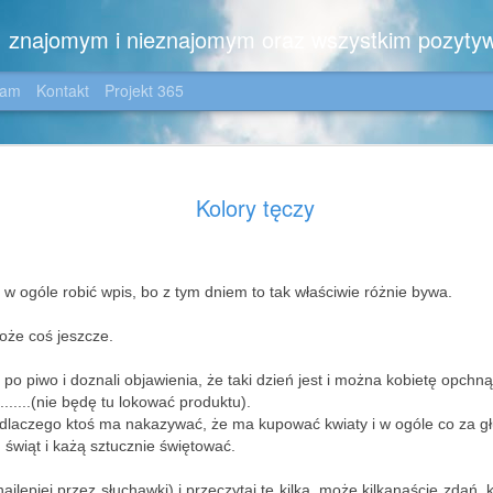
m, znajomym i nieznajomym oraz wszystkim pozyty
gam
Kontakt
Projekt 365
Zimowo ....
JAN
Kolory tęczy
6
Dla moich wiernych C
😉
Zimowo,
w ogóle robić wpis, bo z tym dniem to tak właściwie różnie bywa.
z noworocznym pozdrowien
oże coś jeszcze.
i z kilkoma dedykacjami:
e po piwo i doznali objawienia, że taki dzień jest i można kobietę opchn
dla Iwonki - z nadzieją, ż
.......(nie będę tu lokować produktu).
jezioro nie tylko na zdjęciu
o dlaczego ktoś ma nakazywać, że ma kupować kwiaty i w ogóle co za g
okolicę, dla Jotki - która 
h świąt i każą sztucznie świętować.
wszelakich, dla Pani Ewki 
zdjęciem, dla Ich Dwojga -
ajlepiej przez słuchawki) i przeczytaj te kilka, może kilkanaście zdań, 