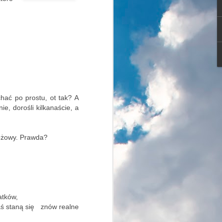
hmurny zimowy dzień.
rowiczów, amatorów biegania, nordic
iarzy biegowych, rodziców ciągnących
hać po prostu, ot tak? A
o i oczywiście właścicieli psów ze
ie, dorośli kilkanaście, a
 różowy. Prawda?
atków,
ałaś staną się znów realne