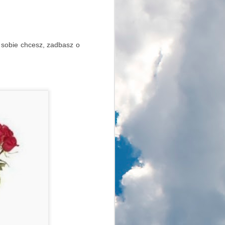
O zachodzie słońca
AUG
17
Jest w moim mieście
 sobie chcesz, zadbasz o
niewielkie jezioro. Wokół
ładnie i funkcjonalnie
zagospodarowany teren. Nad
jeziorem odbywają się różne
imprezy, zajęcia sportowe
zarówno dla amatorów jak i
profesjonalistów. W sezonie i przy
pięknej pogodzie nasze Jezioro
Paprocańskie jest oblegane przez
mieszkańców i wielu
przyjezdnych.
Lubię to miejsce i bywam tam
głównie na rowerze i najlepiej w
mniej obleganej porze dnia.
Rowerowa rundka wokół jeziora to
dobry sposób na poranny rozruch.