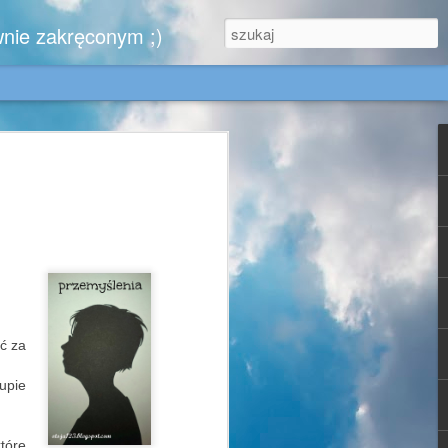
wnie zakręconym ;)
.
zytelników, którzy nie zwątpili ..........
iem,
ąć za
e w końcu kiedyś zobaczy moje urokliwe
, dla Gabrysi - doskonale znającej tę
łupie
jest dla mnie wzorem blogowym cnót
- może się zachwyci chociaż jednym
 za sprawą których ruszyłam się z domu
które