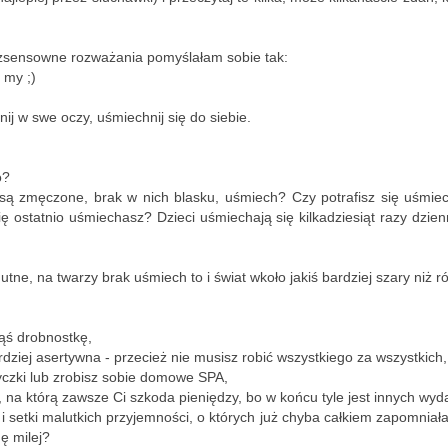
w ten chłodny i raczej poc
Mało słów.
zsensowne rozważania pomyślałam sobie tak:
 my ;)
Dużo zdjęć.
dnij w swe oczy, uśmiechnij się do siebie.
A ludzi - raczej dużo.
Aura nie zniechęciła space
o?
walking, rowerzystów, narc
są zmęczone, brak w nich blasku, uśmiech? Czy potrafisz się uśmiec
swe pociechy na sankach, n
ę ostatnio uśmiechasz? Dzieci uśmiechają się kilkadziesiąt razy dzienn
swoimi pupilami.
utne, na twarzy brak uśmiech to i świat wkoło jakiś bardziej szary niż
kąś drobnostkę,
dziej asertywna - przecież nie musisz robić wszystkiego za wszystkich,
yczki lub zrobisz sobie domowe SPA,
, na którą zawsze Ci szkoda pieniędzy, bo w końcu tyle jest innych wyd
tr i setki malutkich przyjemności, o których już chyba całkiem zapomni
ę milej?