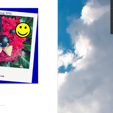
hmurny zimowy dzień.
rowiczów, amatorów biegania, nordic
iarzy biegowych, rodziców ciągnących
o i oczywiście właścicieli psów ze
.....