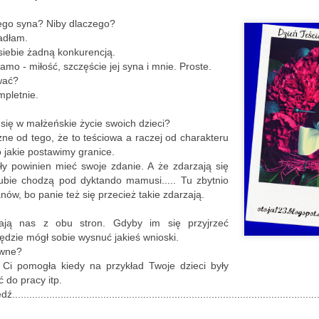
w ten chłodny i raczej poc
ego syna? Niby dlaczego?
Mało słów.
radłam.
 siebie żadną konkurencją.
Dużo zdjęć.
amo - miłość, szczęście jej syna i mnie. Proste.
ować?
A ludzi - raczej dużo.
mpletnie.
Aura nie zniechęciła space
 się w małżeńskie życie swoich dzieci?
walking, rowerzystów, narc
żne od tego, że to teściowa a raczej od charakteru
swe pociechy na sankach, n
 jakie postawimy granice.
swoimi pupilami.
y powinien mieć swoje zdanie. A że zdarzają się
lubie chodzą pod dyktando mamusi..... Tu zbytnio
nów, bo panie też się przecież takie zdarzają.
ają nas z obu stron. Gdyby im się przyjrzeć
będzie mógł sobie wysnuć jakieś wnioski.
ywne?
y Ci pomogła kiedy na przykład Twoje dzieci były
 do pracy itp.
....................................................................................................