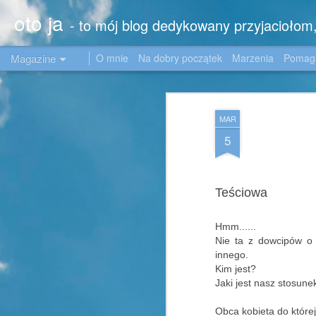
oto ja
- to mój blog dedykowany przyjacioło
Magazine
O mnie
Na dobry początek
Marzenia
Poma
MAR
5
Teściowa
Hmm......
Nie ta z dowcipów o 
innego.
Kim jest?
Jaki jest nasz stosunek 
Obca kobieta do któr