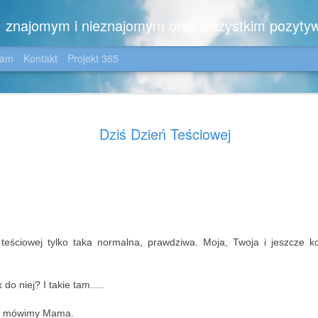
m, znajomym i nieznajomym oraz wszystkim pozyty
gam
Kontakt
Projekt 365
Zimowo ....
JAN
Dziś Dzień Teściowej
6
Dla moich wiernych C
😉
Zimowo,
z noworocznym pozdrowien
i z kilkoma dedykacjami:
teściowej tylko taka normalna, prawdziwa. Moja, Twoja i jeszcze k
dla Iwonki - z nadzieją, ż
jezioro nie tylko na zdjęciu
okolicę, dla Jotki - która 
do niej? I takie tam.....
wszelakich, dla Pani Ewki 
zdjęciem, dla Ich Dwojga -
ej mówimy Mama.