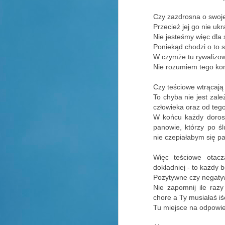
Czy zazdrosna o swoj
Przecież jej go nie uk
Nie jesteśmy więc dla
Poniekąd chodzi o to s
W czymże tu rywaliz
Nie rozumiem tego ko
Czy teściowe wtrącają
To chyba nie jest zale
człowieka oraz od tego
W końcu każdy dorosł
panowie, którzy po ś
nie czepiałabym się pa
Więc teściowe otacz
dokładniej - to każdy 
Pozytywne czy negat
Nie zapomnij ile raz
chore a Ty musiałaś iść
Tu miejsce na odpowiedź........