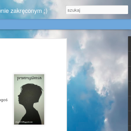
wnie zakręconym ;)
.
zytelników, którzy nie zwątpili ..........
iem,
ogoś
e w końcu kiedyś zobaczy moje urokliwe
, dla Gabrysi - doskonale znającej tę
jest dla mnie wzorem blogowym cnót
- może się zachwyci chociaż jednym
 za sprawą których ruszyłam się z domu