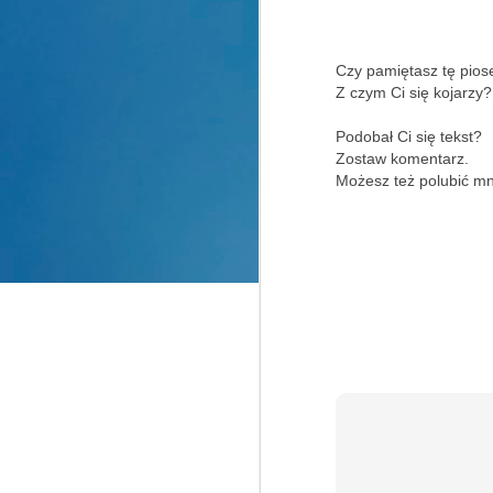
J
Zn
Czy pamiętasz tę pio
St
P
Z czym Ci się kojarzy?
ch
Wy
o
Ta
Podobał Ci się tekst?
Zostaw komentarz.
Mi
D
Możesz też polubić m
B
A
T
u
T
A
Wł
ko
O
kr