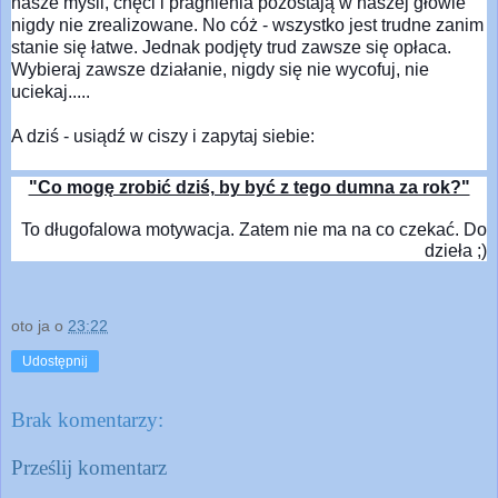
nasze myśli, chęci i pragnienia pozostają w naszej głowie
nigdy nie zrealizowane. No cóż - wszystko jest trudne zanim
stanie się łatwe. Jednak podjęty trud zawsze się opłaca.
Wybieraj zawsze działanie, nigdy się nie wycofuj, nie
uciekaj.....
A dziś -
usiądź w ciszy i zapytaj siebie:
"Co mogę zrobić dziś, by być z tego dumna za rok?"
To długofalowa motywacja. Zatem nie ma na co czekać. Do
dzieła ;)
oto ja
o
23:22
Udostępnij
Brak komentarzy:
Prześlij komentarz