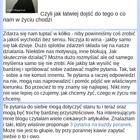
Czyli jak łatwiej dojść do tego o co
nam w życiu chodzi
Zdarza się nam tuptać w kółko - niby powinniśmy coś zrobić
a jakoś wychodzi bez sensu. Niczyja to wina - jakby samo
się tak dzieje. Dużo splotów zdarzeń składa się na nasze
działania. Niektóre nas motywują, inne blokują. Jak
skutecznie działać? Można dużo rozmyślać ale od samego
myślenia samo się nie zrobi. Ale jakby tak wysilić się
bardziej i spróbować sobie zadawać mądre pytania. Tak, tak
- sobie a nie komuś innemu. Te pytania a raczej odpowiedzi
na nie, mogą nas naprowadzić i pomóc pójść we właściwym
kierunku. Bo przecież to my znamy się najlepiej. Nikt inny
nie wie lepiej co czujemy, jak chcemy żyć, czego w życiu nie
chcemy.
Te pytania do siebie mogą dotyczyć stanu tu i teraz oraz
mogą być trochę bardziej przyszłościowe. Na interesującym
mnie blogu czytałam wiele ciekawych artykułów. Znalazłam
i taki, który właśnie proponuje
3 pytania na każdy poranek
.
Może nie jest to głupie, by przy porannej kawie zapytać
siebie o to i owo.