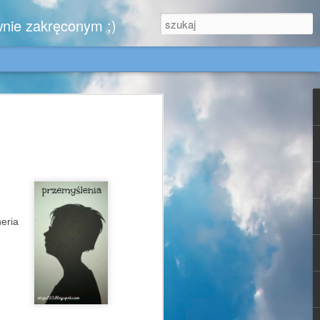
wnie zakręconym ;)
.
zytelników, którzy nie zwątpili ..........
iem,
eria
e w końcu kiedyś zobaczy moje urokliwe
, dla Gabrysi - doskonale znającej tę
jest dla mnie wzorem blogowym cnót
- może się zachwyci chociaż jednym
 za sprawą których ruszyłam się z domu