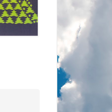
O zachodzie słońca
AUG
17
Jest w moim mieście
niewielkie jezioro. Wokół
ładnie i funkcjonalnie
zagospodarowany teren. Nad
jeziorem odbywają się różne
imprezy, zajęcia sportowe
zarówno dla amatorów jak i
profesjonalistów. W sezonie i przy
pięknej pogodzie nasze Jezioro
Paprocańskie jest oblegane przez
mieszkańców i wielu
przyjezdnych.
Lubię to miejsce i bywam tam
głównie na rowerze i najlepiej w
mniej obleganej porze dnia.
Rowerowa rundka wokół jeziora to
dobry sposób na poranny rozruch.