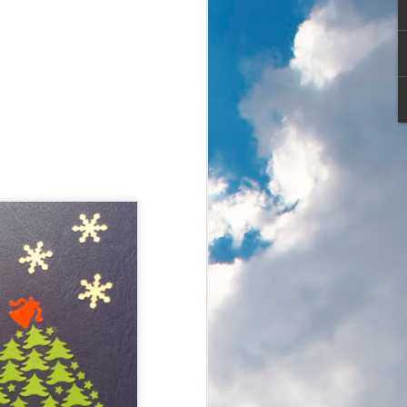
hmurny zimowy dzień.
rowiczów, amatorów biegania, nordic
iarzy biegowych, rodziców ciągnących
o i oczywiście właścicieli psów ze