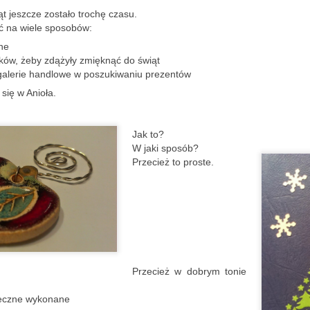
w ten chłodny i raczej poc
ąt jeszcze zostało trochę czasu.
 na wiele sposobów:
Mało słów.
ne
Dużo zdjęć.
zków, żeby zdążyły zmięknąć do świąt
galerie handlowe w poszukiwaniu prezentów
A ludzi - raczej dużo.
się w Anioła.
Aura nie zniechęciła space
walking, rowerzystów, narc
Jak to?
swe pociechy na sankach, n
W jaki sposób?
swoimi pupilami.
Przecież to proste.
Przecież w dobrym tonie
teczne wykonane