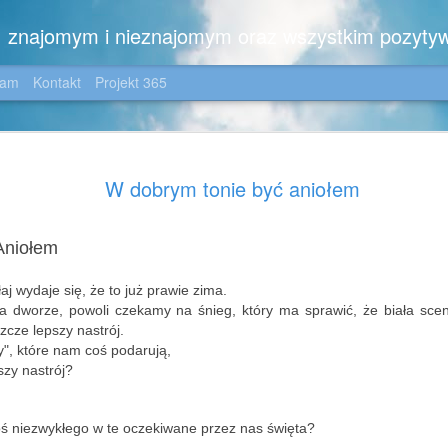
m, znajomym i nieznajomym oraz wszystkim pozyty
gam
Kontakt
Projekt 365
Zimowo ....
JAN
W dobrym tonie być aniołem
6
Dla moich wiernych C
😉
Aniołem
Zimowo,
z noworocznym pozdrowien
aj wydaje się,
że to już prawie zima.
 dworze, powoli czekamy na śnieg, który ma sprawić, że biała scen
i z kilkoma dedykacjami:
zcze lepszy nastrój.
", które nam coś podarują,
dla Iwonki - z nadzieją, ż
szy nastrój?
jezioro nie tylko na zdjęciu
okolicę, dla Jotki - która 
wszelakich, dla Pani Ewki 
ś niezwykłego w te oczekiwane przez nas święta?
zdjęciem, dla Ich Dwojga -