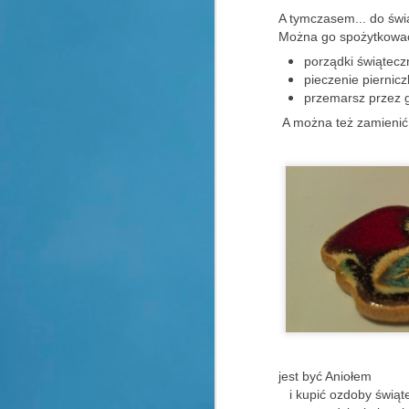
A tymczasem... do świ
Można go spożytkować
porządki świątecz
pieczenie piernic
przemarsz przez 
A można też zamienić 
jest być Aniołem
i kupić ozdoby świą