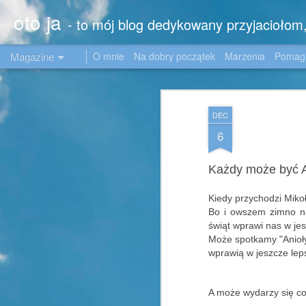
oto ja
- to mój blog dedykowany przyjacioło
Magazine
O mnie
Na dobry początek
Marzenia
Poma
DEC
6
Każdy może być 
Kiedy przychodzi Mikoł
Bo i owszem zimno na
świąt wprawi nas w jes
Może spotkamy "Anioły
wprawią w jeszcze lep
A może wydarzy się co