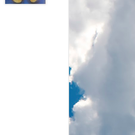
O zachodzie słońca
AUG
17
Jest w moim mieście
niewielkie jezioro. Wokół
ładnie i funkcjonalnie
zagospodarowany teren. Nad
jeziorem odbywają się różne
imprezy, zajęcia sportowe
zarówno dla amatorów jak i
profesjonalistów. W sezonie i przy
pięknej pogodzie nasze Jezioro
Paprocańskie jest oblegane przez
mieszkańców i wielu
przyjezdnych.
Lubię to miejsce i bywam tam
głównie na rowerze i najlepiej w
mniej obleganej porze dnia.
Rowerowa rundka wokół jeziora to
dobry sposób na poranny rozruch.