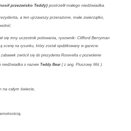
w ten chłodny i raczej poc
nosił przezwisko Teddy)
postrzelił małego niedźwiadka.
Mało słów.
rezydenta,
a ten ujrzawszy przerażone, małe zwierzątko,
Dużo zdjęć.
wolnić.
A ludzi - raczej dużo.
ał się
inny uczestnik polowania, rysownik- Clifford Berryman
cą scenę na rysunku, który został opublikowany w gazecie.
Aura nie zniechęciła space
walking, rowerzystów, narc
zabawek zwrócił się do prezydenta Rosevelta o pozwolenie
swe pociechy na sankach, n
swoimi pupilami.
o niedźwiadka o nazwie
Teddy Bear
( z ang. Pluszowy Miś ).
 na całym świecie,
amotnością.