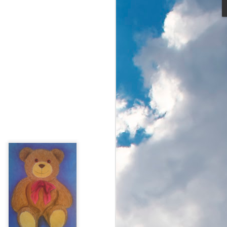
hmurny zimowy dzień.
rowiczów, amatorów biegania, nordic
iarzy biegowych, rodziców ciągnących
o i oczywiście właścicieli psów ze