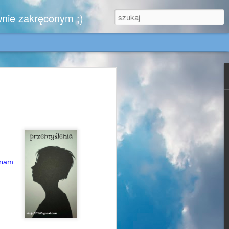
wnie zakręconym ;)
.
zytelników, którzy nie zwątpili ..........
iem,
 nam
e w końcu kiedyś zobaczy moje urokliwe
, dla Gabrysi - doskonale znającej tę
jest dla mnie wzorem blogowym cnót
- może się zachwyci chociaż jednym
 za sprawą których ruszyłam się z domu