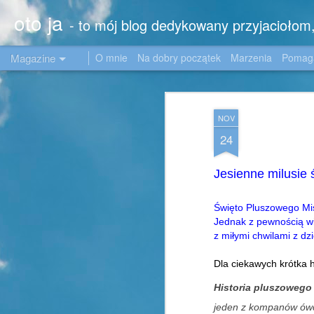
oto ja
- to mój blog dedykowany przyjacioło
Magazine
O mnie
Na dobry początek
Marzenia
Poma
NOV
24
Jesienne milusie ś
Święto Pluszowego Mis
Jednak z pewnością wi
z miłymi chwilami z dz
Dla ciekawych krótka h
Historia pluszowego
jeden z
kompanów
ów