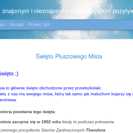
m, znajomym i nieznajomym oraz wszystkim pozyty
gam
Kontakt
Projekt 365
Zimowo ....
JAN
Święto Pluszowego Misia
6
Dla moich wiernych C
😉
więto ;)
Zimowo,
z noworocznym pozdrowien
ia to głównie święto obchodzone przez przedszkolaki.
elu z nas ma swojego misia, który tak samo jak maluchom kojarzy się
i z kilkoma dedykacjami:
ieciństwa.
dla Iwonki - z nadzieją, ż
istoria powstania tego święta:
jezioro nie tylko na zdjęciu
okolicę, dla Jotki - która 
 misia zaczyna się w 1902 roku
kiedy to
podczas polowania
wszelakich, dla Pani Ewki 
czesnego prezydenta Stanów Zjednoczonych
zdjęciem, dla Ich Dwojga -
Theodora