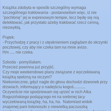
Książka zdobyta w sposób szczególny wymaga
szczególnego traktowania - postanowiłam więc, iż nie
"pochłonę" jej w expresowym tempie, lecz będę się nią
delektować, jak przystało ażeby traktować rzecz cenną,
niezwykłą.
Piątek:
- Przychodzę z pracy i z utęsknieniem zaglądam do skrzynki
pocztowej, czy aby nie czeka tam na mnie avizo.
Hm ..... nie czeka.
Szkoda - pomyślałam.
Przecież powinna już przyjść.
Czy moje weekendowe plany związane z wyczekiwaną
książką spełzną na niczym?
Niekoniecznie, gdyż nagle do głosu dochodzi dzwonek przy
drzwiach, informujący o nadejściu kogoś............
Oczywiście nie spodziewam się ujrzeć w nich Alka
Rogozińskiego podającego mi na srebrnej tacy
wyczekiwaną książkę, ha, ha, ha. Natomiast widok
znajomej pani listonoszki z niewielką paczuszką