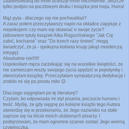
zaadresowaną do mnie ucieszył mnie niezmiernie. Jeszcze
tylko podpis na pocztowym druku i książka jest moja. Hurra!
Mąż pyta - dlaczego się nie pochwaliłaś?
A zaraz potem przeczytawszy napis na okładce zapytuje z
niepokojem: czy mam się obawiać o swoje życie?
(albowiem tytuły książek Alka Rogozińskiego "Jak Cię
zabić, kochanie" oraz "Do trzech razy śmierć" mogą
świadczyć, że ja - spokojna kobieta knuję jakąś morderczą
intrygę).
Absolutnie nie!!!!!!
Uspokoiłam męża zarzekając się na wszelkie świętości, że
nie zamierzam reszty swojego życia spędzić w pojedynkę i
otworzyłam książkę. Przeczytałam sympatyczną dedykację i
zrobiło mi się po prostu miło 😉
Dlaczego sięgnęłam po tę literaturę?
Czytam, bo odpowiada mi styl pisania, poczucie humoru i
treść. Myślę, że gdy sięgnę po kolejne książki tego Autora
utwierdzę się w przekonaniu, że Jego nazwisko na stałe
zapisze się na liście moich ulubionych pisarzy. I
podejrzewam, że mam ogromne szanse zostać Jego wierną
czytelniczką.