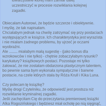
towarzystwie której mam zamiar dalej
uczestniczyć w procesie rozwikłania kolejnej
zagadki.
Obiecałam Autorowi, że będzie szczerze i obiektywnie.
I myślę, że tak napisałam.
Chciałabym jednak na chwilę zatrzymać się przy postaciach
występujących w książce. Ich charakterystyka jest wyrazista
i nie miałam żadnego problemu, by ujrzeć je oczami
wyobraźni.
Ale ......... miałabym małą sugestię - (jako bonus dla
wzrokowców i nie tylko) - chętnie zobaczyłabym rysunki?
karykatury? książkowych postaci. Pozostaje mi tylko
żałować, że nie zostałam obdarzona plastycznym talentem,
bo pewnie sama bym wykonała sympatyczne i barwne
postacie, na czele których stała by Róża Krull i Kika Luna.
Czy polecam tę książkę?
Myślę drogi Czytelniku, że odpowiedź jest prostsza niż
rozwikłanie kryminalnej zagadki.
Jeśli zachęciłam Cię do przeczytania premierowej książki
Alka Rogozińskiego i będziesz miał ochotę po nią sięgnąć,