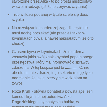
stworzone przez Alka - to po prostu mistrzostwo
w swoim rodzaju (aż żal przerywać czytanie)
Trup w ilości podanej w tytule ściele się dość
szybko
Na rozwiązanie morderczej zagadki czytelnik
musi trochę poczekać (ale przecież tak to w
kryminałach bywa, a nawet napisałabym, że o to
chodzi)
Czasem bywa w kryminałach, że morderca
zostawia jakiś swój znak - symbol popełnionego
przestępstwa, który ma informować o sprawcy
zdarzenia. W tej książce jest to .............. O, nie
absolutnie nie zdradzę tego sekretu (mogę tylko
nadmienić, że takiej rzeczy nie widziałam na
żywo)
Róża Krull - główna bohaterka powstającej serii
komedii kryminalnej autorstwa Alka
Rogozińskiego - sympatyczna babka, w