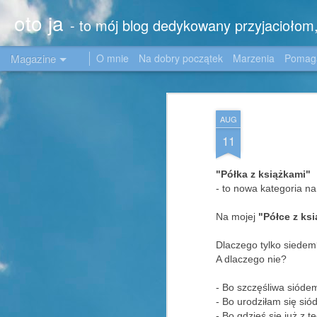
oto ja
- to mój blog dedykowany przyjacioło
Magazine
O mnie
Na dobry początek
Marzenia
Poma
AUG
11
"Półka z książkami"
- to nowa kategoria na
Na mojej
"Półce z ks
Dlaczego tylko siede
A dlaczego nie?
- Bo szczęśliwa sióde
- Bo urodziłam się si
- Bo gdzieś się już z 