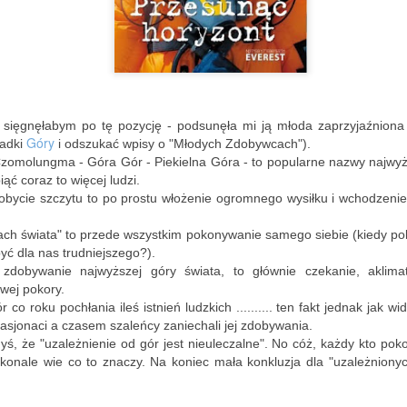
Trzy niedźwiadki raz
Powiało jesienią
SEP
SEP
17
2
jeszcze
Końcówka wakacji.
Misie w tyskim Parku
Lato pomimo wysokich temperatur
Niedźwiadków nie są już
też ma się ku końcowi.
sięgnęłabym po tę pozycję - podsunęła mi ją młoda zaprzyjaźniona
młodziutkie.
Góry
ładki
i odszukać wpisy o "Młodych Zdobywcach").
A w powietrzu już czuć jesień.
zomolungma - Góra Gór - Piekielna Góra - to popularne nazwy najwyż
Ba, mają już całe 56 lat.
iąć coraz to więcej ludzi.
Na zakończenie wakacji nie
Można by powiedzieć, że na
obycie szczytu to po prostu włożenie ogromnego wysiłku i wchodzeni
Mała Japonia#1
UG
mogłam sobie odmówić rowerowej
misiach wychowało się wiele
6
Japonia - daleki i jak dla nas raczej egzotyczny kraj, prawda?
rundki wokół Jeziora
pokoleń Tyszan.
ach świata" to przede wszystkim pokonywanie samego siebie (kiedy po
Paprocańskiego znajdującego się
yć dla nas trudniejszego?).
i blisko, ani tanio, a więc podróż tam to atrakcja dla wybrańców.
w moim mieście.
O misiach pisałam już wcześniej.
dobywanie najwyższej góry świata, to głównie czekanie, aklima
Jeśli masz ochotę w ramach
owej pokory.
 ja znalazłam swoją małą Japonię w Polsce.
Drogę wokół niego właściwie
wprowadzenia do
 co roku pochłania ileś istnień ludzkich .......... ten fakt jednak jak wi
znam na pamięć.
tematu przeczytaj wpis Trzy
pasjonaci a czasem szaleńcy zaniechali jej zdobywania.
aptem dwie godziny drogi pociągiem - odkryłam magiczne miejsce.
niedźwiadki.
yś, że "uzależnienie od gór jest nieuleczalne". No cóż, każdy kto poko
Droga ta była sfotografowana
konale wie co to znaczy. Na koniec mała konkluzja dla "uzależnionych
ydaje się niemożliwe?
przeze mnie wiele razy, a jednak
Tyskie niedźwiadki wzbudzają
mimo to, zawsze jeszcze
wiele emocji i wszystkim raczej
 jednak.
dostrzegę coś co mnie zaciekawi.
__________________________________________________
dobrze się kojarzą. Jeśli chodzi o