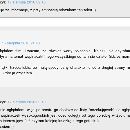
.xyz
17 sierpnia 2016 09:10
"Wiosna jest Twoja"
AR
ie uśmiecha mi się zapowiadany atak zimy.
ję za informację, z przyjemnością odszukam ten tekst ;)
8
Taki tytuł widnieje na okładce nowego kolorowego magazynu
Well, który właśnie zakupiłam.
am nadzieję - pomyślałam sobie, bo ostanie miesiące nie tylko z
owodu zimowych temperatur dały mi trochę w kość.
16 sierpnia 2016 21:43
o cóż, tak czasem bywa, że z przyczyn niekoniecznie zależnych od
lądałam film. Uważam, że również warty polecenia. Książki nie czytała
as ogarnia nas pewna niemoc, na wiele rzeczy nie mamy zbyt
tyną na temat wspinaczki i tego wszystkiego co tam się działo. Gdzieś ma
ielkiego wpływu a głowie szybciutko musimy przewartościować to i
wo.
książki trzeba lubić, bo mają specyficzny charakter, choć z drugiej strony 
Zmroziło mnie .....
EB
, które ja czytałam.
o i do tego jeszcze ta panująca zima ze smogiem w pakiecie.
13
Brr ..... zima, brr ...... Mróz.
ic to przecież dziwnego, że zimą w polskim klimacie występuje mróz.
i
hoć śmiem twierdzić, że na przestrzeni mojego życia miałam okazję
aobserwować bardziej siarczyste mrozy niż te, które serwuje nam
.xyz
17 sierpnia 2016 09:13
egoroczna aura.
 nie oglądałam, więc po prostu go dopiszę do listy "oczekujących" na oglą
 wspinaczek wysokogórskich jest dość odległy od tego co robię w życiu n
jednak ostatnio mnie nieźle zmroziło i przyznaję, że ów Mróz był
o interesujący (już czytam kolejną książkę z tego gatunku).
upełnie przyjemny a nawet fascynujący.
awiam ;)