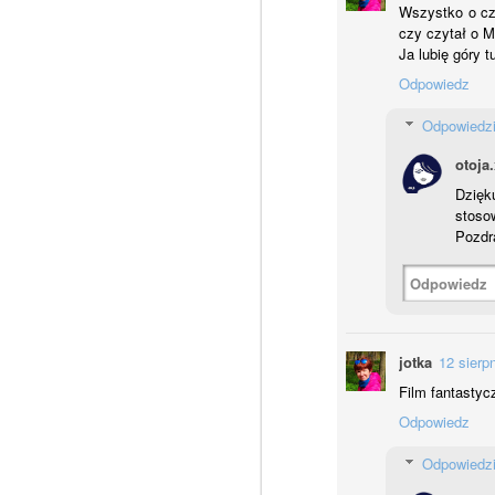
Wszystko o cz
A
M
czy czytał o Ma
Ja lubię góry t
Og
Odpowiedz
T
Z
Odpowiedz
otoja
Wi
Dzięku
S
stoso
C
Pozdr
M
B
Odpowiedz
N
P
- 
jotka
12 sierp
D
Film fantastyc
- 
s
ż
p
Odpowiedz
d
Odpowiedz
Ot