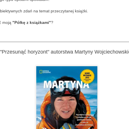
w ten chłodny i raczej poc
ubiektywnych zdań na temat przeczytanej książki.
Mało słów.
ić moją
"Półkę z książkami"
?
Dużo zdjęć.
A ludzi - raczej dużo.
________________________________________________________
Aura nie zniechęciła space
"Przesunąć horyzont" autorstwa Martyny Wojciechowskie
walking, rowerzystów, narc
swe pociechy na sankach, n
swoimi pupilami.