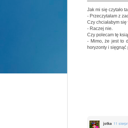
J
Zn
Jak mi się czytało ta
- Przeczytałam z za
St
P
Czy chciałabym się
ch
- Raczej nie.
Wy
Czy polecam tę ksi
o
Ta
- Mimo, że jest to 
Mi
D
horyzonty i sięgnąć 
B
A
T
u
T
A
Wł
ko
O
kr
jotka
11 sierp