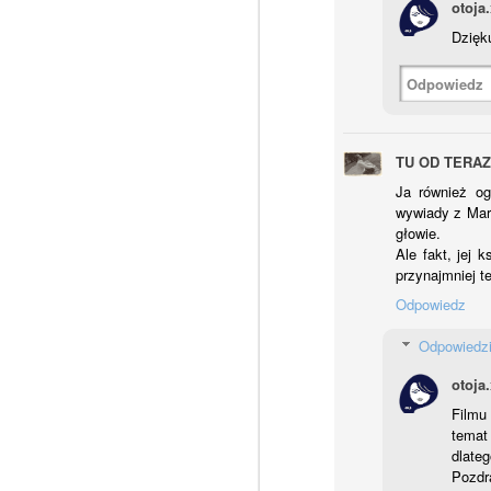
otoja
M
N
Dzięku
Odpowiedz
M
p
TU OD TERAZ
N
Ja również og
n
wywiady z Mar
w
głowie.
o
Ale fakt, jej 
F
przynajmniej te
N
Odpowiedz
N
Odpowiedz
C
z
otoja
t
Filmu
temat
A 
dlateg
z
Pozdr