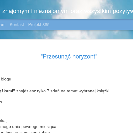
m, znajomym i nieznajomym oraz wszystkim pozyty
gam
Kontakt
Projekt 365
Zimowo ....
JAN
"Przesunąć horyzont"
6
Dla moich wiernych C
😉
Zimowo,
 blogu
z noworocznym pozdrowien
iążkami"
znajdziesz tylko 7 zdań na temat wybranej książki.
i z kilkoma dedykacjami:
m?
dla Iwonki - z nadzieją, ż
jezioro nie tylko na zdjęciu
okolicę, dla Jotki - która 
mka,
wszelakich, dla Pani Ewki 
ódmego dnia pewnego miesiąca,
zdjęciem, dla Ich Dwojga -
tego typu opisami spotkałam.