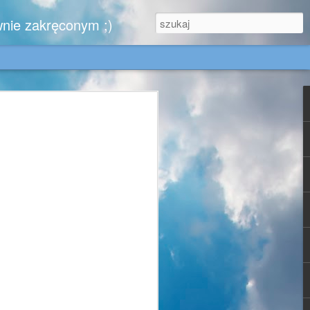
wnie zakręconym ;)
.
zytelników, którzy nie zwątpili ..........
iem,
e w końcu kiedyś zobaczy moje urokliwe
, dla Gabrysi - doskonale znającej tę
jest dla mnie wzorem blogowym cnót
- może się zachwyci chociaż jednym
 za sprawą których ruszyłam się z domu