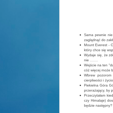
Pożegnanie jesieni
OCT
21
Prognozy pogody na
najbliższe dni straszą
radykalną zmianą aury.
Sama pewnie nie 
I tak z pięknej złotej polskiej
zaglądnąć do zak
jesieni mamy wkroczyć w
Mount Everest - C
zupełnie inne warunki pogodowe.
który chce się wsp
Wydaje się, że zd
A
Brr ......
nie ........
Wejście na ten "d
Chyba nie bardzo nam się to
cóż więcej może b
An
uśmiecha, ale cóż ......
Wbrew pozorom z
cierpliwości i życi
A
Powoli trzeba rozpocząć sezon
Piekielna Góra Gór
zimowy.
przerażający, by 
R
Przeczytałam kied
Żeby ta zmiana nie była taka
czy Himalaje) dos
W
szybka zapraszam Cię na
będzie następny?
jesienny spacer po parku
A
zamkowym w Pszczynie.
_______________