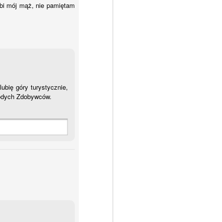
bi mój mąż, nie pamiętam
lubię góry turystycznie,
łodych Zdobywców.