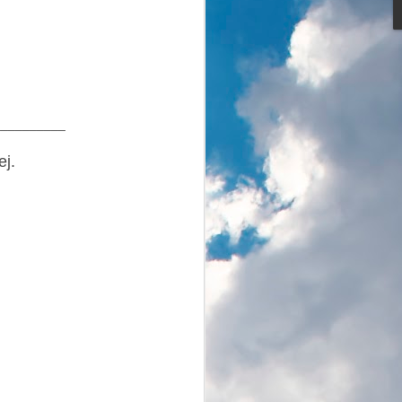
hmurny zimowy dzień.
__________
rowiczów, amatorów biegania, nordic
j.
iarzy biegowych, rodziców ciągnących
o i oczywiście właścicieli psów ze