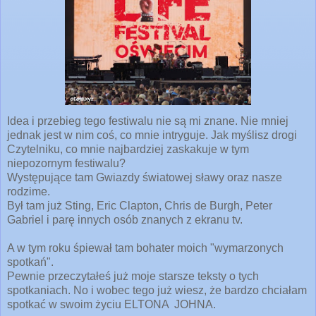
Idea i przebieg tego festiwalu nie są mi znane. Nie mniej
jednak jest w nim coś, co mnie intryguje. Jak myślisz drogi
Czytelniku,
co mnie najbardziej zaskakuje w tym
niepozornym festiwalu?
Występujące tam Gwiazdy światowej sławy oraz nasze
rodzime.
Był tam już Sting, Eric Clapton, Chris de Burgh, Peter
Gabriel i parę innych osób znanych z ekranu tv.
A w tym roku śpiewał tam bohater moich "wymarzonych
spotkań".
Pewnie przeczytałeś już moje starsze teksty o tych
spotkaniach. No i wobec tego już wiesz, że bardzo chciałam
spotkać w swoim życiu ELTONA JOHNA.