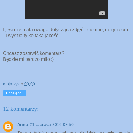
I jeszcze mała uwaga dotycząca zdjęć - ciemno, duży zoom
- i wyszła tylko taka jakość.
Chcesz zostawić komentarz?
Będzie mi bardzo miło ;)
otoja.xyz
o
00:00
Udostępnij
12 komentarzy:
Anna
21 czerwca 2016 09:50
Znaczy, byłaś tam w sobotę:). Niedziela tez była totalnie