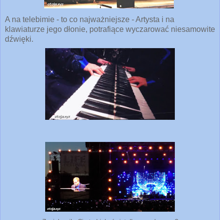
A na telebimie - to co najważniejsze - Artysta i na
klawiaturze jego dłonie, potrafiące wyczarować niesamowite
dźwięki.