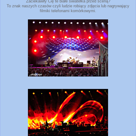
Zaciekawiły Cię te białe światełka przed sceną?
To znak naszych czasów czyli ludzie robiący zdjęcia lub nagrywający
filmiki telefonami komórkowymi.