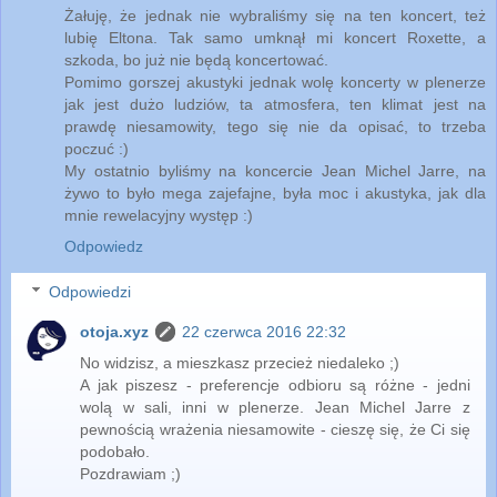
Żałuję, że jednak nie wybraliśmy się na ten koncert, też
lubię Eltona. Tak samo umknął mi koncert Roxette, a
szkoda, bo już nie będą koncertować.
Pomimo gorszej akustyki jednak wolę koncerty w plenerze
jak jest dużo ludziów, ta atmosfera, ten klimat jest na
prawdę niesamowity, tego się nie da opisać, to trzeba
poczuć :)
My ostatnio byliśmy na koncercie Jean Michel Jarre, na
żywo to było mega zajefajne, była moc i akustyka, jak dla
mnie rewelacyjny występ :)
Odpowiedz
Odpowiedzi
otoja.xyz
22 czerwca 2016 22:32
No widzisz, a mieszkasz przecież niedaleko ;)
A jak piszesz - preferencje odbioru są różne - jedni
wolą w sali, inni w plenerze. Jean Michel Jarre z
pewnością wrażenia niesamowite - cieszę się, że Ci się
podobało.
Pozdrawiam ;)