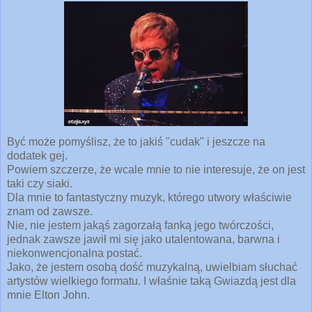
Być może pomyślisz, że to jakiś "cudak" i jeszcze na
dodatek gej.
Powiem szczerze, że wcale mnie to nie interesuje, że on jest
taki czy siaki.
Dla mnie to fantastyczny muzyk, którego utwory właściwie
znam od zawsze.
Nie, nie jestem jakąś zagorzałą fanką jego twórczości,
jednak zawsze jawił mi się jako utalentowana, barwna i
niekonwencjonalna postać.
Jako, że jestem osobą dość muzykalną, uwielbiam słuchać
artystów wielkiego formatu. I właśnie taką Gwiazdą jest dla
mnie Elton John.