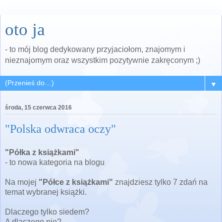
oto ja
- to mój blog dedykowany przyjaciołom, znajomym i
nieznajomym oraz wszystkim pozytywnie zakręconym ;)
▼
środa, 15 czerwca 2016
"Polska odwraca oczy"
"Półka z książkami"
- to nowa kategoria na blogu
Na mojej
"Półce z książkami"
znajdziesz tylko 7 zdań na
temat wybranej książki.
Dlaczego tylko siedem?
A dlaczego nie?