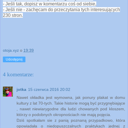
- Jeśli tak, dopisz w komentarzu coś od siebie,
- Jeśli nie - zachęcam do przeczytania tych interesujących
230 stron.
otoja.xyz
o
19:39
Udostępnij
4 komentarze:
jotka
15 czerwca 2016 20:02
Nawet okładka jest wymowna, jak ponury plakat w domu
kultury z lat 70-tych. Takie historie mogą być przygnębiające
, nawet niewiarygodne dla ludzi chowanych pod kloszem,
którzy o podobnych okropnościach nie mają pojęcia.
Dziś spotkałam sie z panią poznaną przypadkowo, która
opowiadała o niedopuszczalnych praktykach jednej z