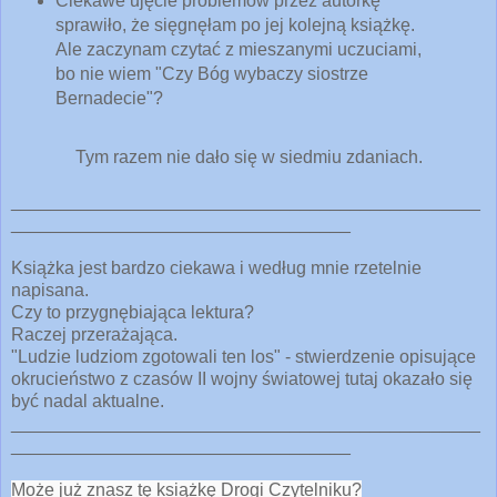
Ciekawe ujęcie problemów przez autorkę
sprawiło, że sięgnęłam po jej kolejną książkę.
Ale zaczynam czytać z mieszanymi uczuciami,
bo nie wiem "Czy Bóg wybaczy siostrze
Bernadecie"?
Tym razem nie dało się w siedmiu zdaniach.
_______________________________________________
__________________________________
Książka jest bardzo ciekawa i według mnie rzetelnie
napisana.
Czy to przygnębiająca lektura?
Raczej przerażająca.
"Ludzie ludziom zgotowali ten los" -
stwierdzenie opisujące
okrucieństwo z czasów II wojny światowej
tutaj okazało się
być nadal aktualne.
_______________________________________________
__________________________________
Może już znasz tę książkę Drogi Czytelniku?