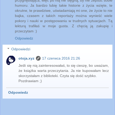
przygnębiająca, więc po nią nie sięgną, by nie zepsuć sobie
humoru. Ja bardzo lubię takie historie z życia wzięte, te
okrutne, te prawdziwe, uświadamiają mi one, że życie to nie
bajka, czasem z takich reportaży można wynieść wiele
pokory i nauki w postępowaniu w trudnych sytuacjach. Tą
lekturą trafiłaś w moje gusta. Z chęcią ją zakupię i
przeczytam :)
Odpowiedz
Odpowiedzi
otoja.xyz
17 czerwca 2016 21:26
Jeśli się nią zainteresowałaś, to się cieszę, bo uważam,
że książka warta przeczytania. Ja nie kupowałam lecz
skorzystałam z biblioteki. Czyta się dość szybko.
Pozdrawiam ;)
Odpowiedz