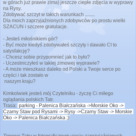
w górach już prawie zima) jeszcze ciepłe zdjęcia w wyprawy
na Rysy.
Zdobywać szczyt w takich warunkach ........
Dla moich zaprzyjaźnionych zdobywców po prostu wielki
SZACUN i szczere gratulacje.
- Jesteś miło
śnikiem gór?
- Być może kiedyś zdobywałeś szczyty i dawało CI to
satysfakcję?
- Chcesz sobie
przypomnieć jak to było?
- Uczestniczyłeś w takiej zimowej wyprawie?
- A może mieszkasz daleko od Polski a Twoje serce po
części i tak zostało w
naszym kraju?
Kimkolwiek jesteś mój Czytelniku - życzę Ci miłego
oglądania polskich Tatr.
Trasa:
parking - Palenica Białczańska ->Morskie Oko -> 
Czarny Staw pod Rysami -> Rysy ->Czarny Staw -> Morskie 
Oko -> Palenica Białczańska ;)
E
m
Zimowe Tatry w fotograficznym ujęciu zaprzyjaźnionych