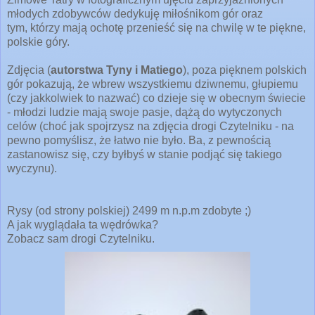
o
młodych zdobywców dedykuję miłośnikom gór oraz
t
i
tym,
którzy mają ochotę przenieść się na chwilę w te piękne,
k
polskie góry.
o
n 
g
Zdjęcia (
autorstwa Tyny i Matiego
), poza pięknem polskich
r
gór pokazują, że wbrew wszystkiemu dziwnemu, głupiemu
i
(czy jakkolwiek to nazwać) co dzieje się w obecnym świecie
n
- młodzi ludzie mają swoje pasje, dążą do wytyczonych
celów (choć jak spojrzysz na zdjęcia drogi Czytelniku - na
pewno pomyślisz, że łatwo nie było. Ba, z pewnością
zastanowisz się, czy byłbyś w stanie podjąć się takiego
wyczynu).
Rysy (od strony polskiej) 2499 m n.p.m zdobyte ;)
A jak wyglądała ta wędrówka?
Zobacz sam drogi Czytelniku.