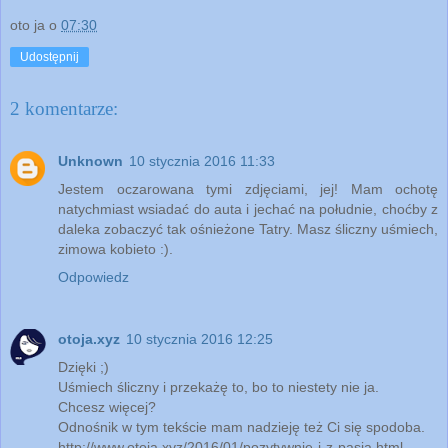
oto ja
o
07:30
Udostępnij
2 komentarze:
Unknown
10 stycznia 2016 11:33
Jestem oczarowana tymi zdjęciami, jej! Mam ochotę
natychmiast wsiadać do auta i jechać na południe, choćby z
daleka zobaczyć tak ośnieżone Tatry. Masz śliczny uśmiech,
zimowa kobieto :).
Odpowiedz
otoja.xyz
10 stycznia 2016 12:25
Dzięki ;)
Uśmiech śliczny i przekażę to, bo to niestety nie ja.
Chcesz więcej?
Odnośnik w tym tekście mam nadzieję też Ci się spodoba.
http://www.otoja.xyz/2016/01/pozytywnie-i-z-pasja.html