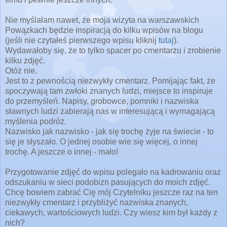
Nie myślałam nawet, że moja wizyta na warszawskich
Powązkach będzie inspiracją do kilku wpisów na blogu
(jeśli nie czytałeś pierwszego wpisu kliknij
tutaj
).
Wydawałoby się, że to tylko spacer po cmentarzu i zrobienie
kilku zdjęć.
Otóż nie.
Jest to z pewnością niezwykły cmentarz. Pomijając fakt, że
spoczywają tam zwłoki znanych ludzi, miejsce to inspiruje
do przemyśleń. Napisy, grobowce, pomniki i nazwiska
sławnych ludzi zabierają nas w interesującą i wymagającą
myślenia podróż.
Nazwisko jak nazwisko - jak się trochę żyje na świecie - to
się je słyszało. O jednej osobie wie się więcej, o innej
trochę. A jeszcze o innej - mało!
Przygotowanie zdjęć do wpisu polegało na kadrowaniu oraz
odszukaniu w sieci podobizn pasujących do moich zdjęć.
Chcę bowiem zabrać Cię mój Czytelniku jeszcze raz na ten
niezwykły cmentarz i przybliżyć nazwiska znanych,
ciekawych, wartościowych ludzi. Czy wiesz kim był każdy z
nich?