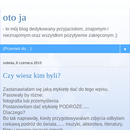
oto ja
- to mój blog dedykowany przyjaciołom, znajomym i
nieznajomym oraz wszystkim pozytywnie zakręconym ;)
▼
sobota, 6 czerwca 2015
Czy wiesz kim byli?
Zastanawiałam się jaką etykietę dać do tego wpisu.
Pasowały by różne:
fotografia lub przemyślenia.
Postanowiłam dać etykietę PODRÓŻE......
Dlaczego?
Bo tak naprawdę, kiedy przygotowywałam zdjęcia odbyłam
ciekawą podróż do świata....... muzyki, aktorstwa, literatury,
filmu i pewnie jeszcze innych.