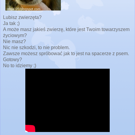
Lubisz zwierzęta?
Ja tak ;)
A może masz jakieś zwierzę, które jest Twoim towarzyszem
życiowym?
Nie masz?
Nic nie szkodzi, to nie problem.
Zawsze możesz spróbować jak to jest na spacerze z psem.
Gotowy?
No to idziemy ;)