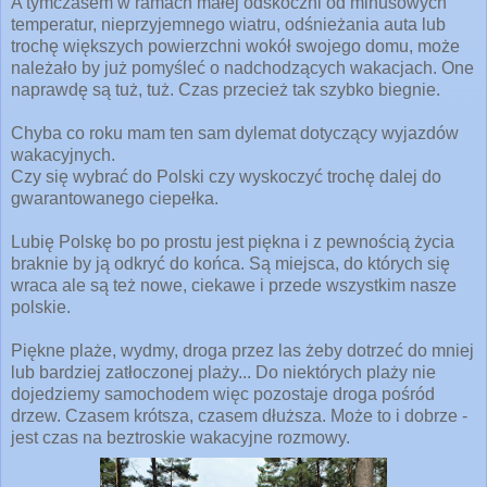
A tymczasem w ramach
małej odskoczni od minusowych
temperatur, nieprzyjemnego wiatru, odśnieżania auta lub
trochę większych powierzchni wokół swojego domu, może
należało by
już
pomyśleć o nadchodzących wakacjach. One
naprawdę są tuż, tuż. Czas
przecież
tak szybko biegnie.
Chyba co roku mam ten sam dylemat dotyczący wyjazdów
wakacyjnych.
Czy się wybrać do Polski czy wyskoczyć trochę dalej do
gwarantowanego ciepełka.
Lubię Polskę bo po prostu jest piękna i z pewnością życia
braknie by ją odkryć do końca. Są miejsca, do których się
wraca ale są też nowe, ciekawe i przede wszystkim nasze
polskie.
Piękne plaże, wydmy, droga przez las żeby dotrzeć do mniej
lub bardziej zatłoczonej plaży... Do niektórych plaży nie
dojedziemy samochodem więc pozostaje droga pośród
drzew. Czasem krótsza, czasem dłuższa. Może to i dobrze -
jest czas na beztroskie wakacyjne rozmowy.