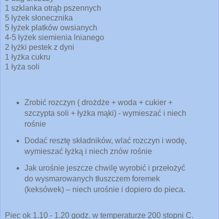
1 szklanka otrąb pszennych
5 łyżek słonecznika
5 łyżek płatków owsianych
4-5 łyżek siemienia lnianego
2 łyżki pestek z dyni
1 łyżka cukru
1 łyża soli
Zrobić rozczyn
( drożdże + woda + cukier +
szczypta soli + łyżka mąki) - wymieszać i niech
rośnie
Dodać resztę składników, wlać rozczyn i wodę,
wymieszać łyżką i niech znów rośnie
Jak urośnie jeszcze chwilę wyrobić i przełożyć
do wysmarowanych tłuszczem foremek
(keksówek) – niech urośnie i dopiero do pieca.
Piec ok 1.10 - 1.20 godz. w temperaturze 200 stopni C.