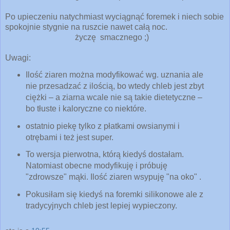
Po upieczeniu natychmiast wyciągnąć foremek i niech sobie
spokojnie stygnie na ruszcie nawet całą noc.
życzę smacznego ;)
Uwagi:
Ilość ziaren można modyfikować wg. uznania ale
nie przesadzać z ilością, bo wtedy chleb jest zbyt
ciężki – a ziarna wcale nie są takie dietetyczne –
bo tłuste i kaloryczne co niektóre.
ostatnio piekę tylko z płatkami owsianymi i
otrębami i też jest super.
To wersja pierwotna, którą kiedyś dostałam.
Natomiast obecne modyfikuję i próbuję
"zdrowsze" mąki. Ilość ziaren wsypuję "na oko" .
Pokusiłam się kiedyś na foremki silikonowe ale z
tradycyjnych chleb jest lepiej wypieczony.